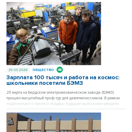
25.03.2026
ОБЩЕСТВО
Зарплата 100 тысяч и работа на космос:
школьники посетили БЭМЗ
25 марта на Бердском электромеханическом заводе (БЭМЗ)
прошел масштабный проф-тур для девятиклассников. В рамках
национального проекта «Кадры» будущие выпускники увидели,
как работает крупнейшее машиностроительное предприятие
региона, обеспечивающее в том числе российскую космонавтику
высокоточными приборами уже 67 лет.