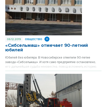
06.12.2019
ОБЩЕСТВО
«Сибсельмаш» отмечает 90-летний
юбилей
Юбилей без юбиляра. В Новосибирске отметили 90-летие
завода «Сибсельмаш». И хотя само предприятие остановлено,
его дальнейшая судьба неизвестна, повод вспомнить историю,
людей и достижения никто не отменял.