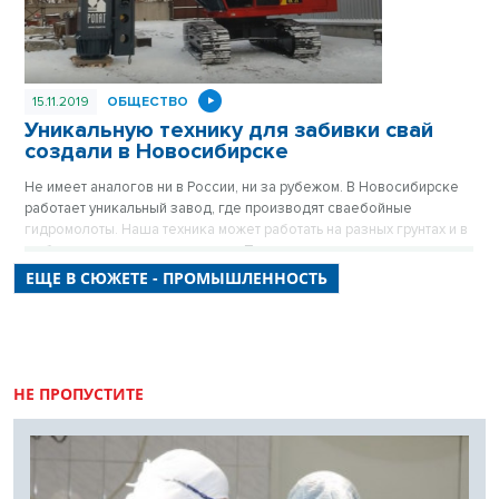
15.11.2019
ОБЩЕСТВО
Уникальную технику для забивки свай
создали в Новосибирске
Не имеет аналогов ни в России, ни за рубежом. В Новосибирске
работает уникальный завод, где производят сваебойные
гидромолоты. Наша техника может работать на разных грунтах и в
любых климатических условиях. При этом стоит дешевле
западной.
ЕЩЕ В СЮЖЕТЕ - ПРОМЫШЛЕННОСТЬ
НЕ ПРОПУСТИТЕ