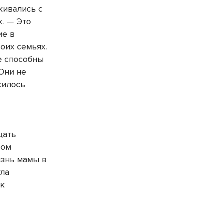
кивались с
х. — Это
ие в
оих семьях.
е способны
Они не
жилось
щать
вом
изнь мамы в
гла
ак