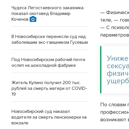
Чудеса Легостаевского заказника
— Физическ
показал охотовед Владимир
Коченов
теле, — го
— С психол
параметров 
В Новосибирске перенесли суд над
заболевшим экс-гаишником Гусевым
Униже
Под Новосибирском рабочий почти
сексу
ослеп на шоколадной фабрике
физич
ущербу
Житель Купино получил 200 тыс.
рублей за смерть матери от COVID-
19
По словам 
Новосибирский суд наказал
профессион
водителя за смерть пенсионерки на
возникают 
вокзале