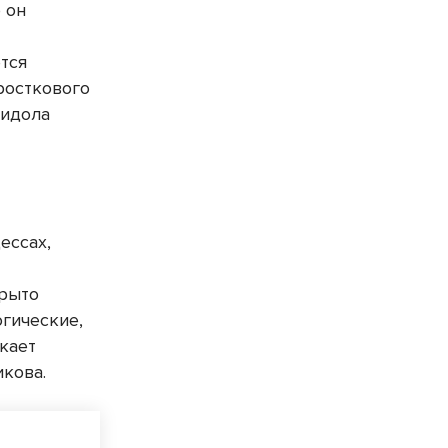
 он
—
ется
росткового
 идола
ессах,
крыто
огические,
кает
икова.