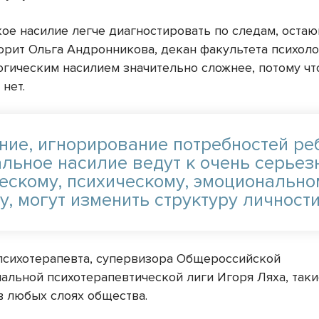
ое насилие легче диагностировать по следам, оста
ворит Ольга Андронникова, декан факультета психол
огическим насилием значительно сложнее, потому ч
нет.
ние, игнорирование потребностей ре
альное насилие ведут к очень серьез
ескому, психическому, эмоционально
, могут изменить структуру личности
психотерапевта, супервизора Общероссийской
альной психотерапевтической лиги Игоря Ляха, таки
в любых слоях общества.