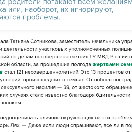
да родители потакают всем желания
а или, наоборот, их игнорируют,
яются проблемы.
зала Татьяна Сотникова, заместитель начальника упр
и деятельности участковых уполномоченных полиции
ний по делам несовершеннолетних ГУ МВД России 
кой области, за прошедшие полгода
жертвами сем
в
стал 121 несовершеннолетний. Это 13 процентов от
туплений, произошедших в семьях. От побоев пострад
 сексуального насилия — 38, от жестокого обращения
ких случаях стало известно благодаря бдительности
звонкам.
 недооценивать влияния окружающих на эти пробле
орь Лях. — Даже если люди спрашивают, все ли в по