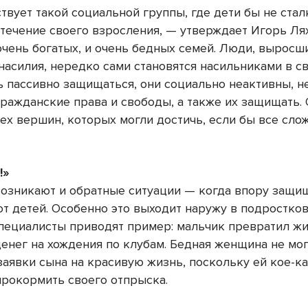
твует такой социальной группы, где дети бы не стал
 течение своего взросления, — утверждает Игорь Ля
очень богатых, и очень бедных семей. Люди, выросш
насилия, нередко сами становятся насильниками в св
 пассивно защищаться, они социально неактивны, н
гражданские права и свободы, а также их защищать. 
тех вершин, которых могли достичь, если бы все сло
!»
возникают и обратные ситуации — когда впору защи
от детей. Особенно это выходит наружу в подростко
Специалисты приводят пример: мальчик превратил ж
денег на хождения по клубам. Бедная женщина не мо
заявки сына на красивую жизнь, поскольку ей кое-к
прокормить своего отпрыска.