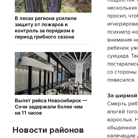
нескольких
просил, что
игнорирова
психиатр к
внимания на
ребенок уж
суицида. Т
постаралис
со стороны
повесился.
За ширмой
Смерть реб
апогей тог
взрослых. 
обыденное.
Новости районов
калечащие 