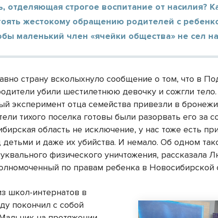
ь, отделяющая строгое воспитание от насилия? К
тоять жестокому обращению родителей с ребенко
обы маленький член «ячейки общества» не сел н
авно страну всколыхнуло сообщение о том, что в П
одители убили шестилетнюю девочку и сожгли тело.
ый эксперимент отца семейства привезли в бронежи
ели тихого поселка готовы были разорвать его за с
ибирская область не исключение, у нас тоже есть п
 детьми и даже их убийства. И немало. Об одном так
 буквального физического уничтожения, рассказала 
полномоченный по правам ребенка в Новосибирской 
из школ-интернатов в
ду покончил с собой
 Мальчик на протяжении