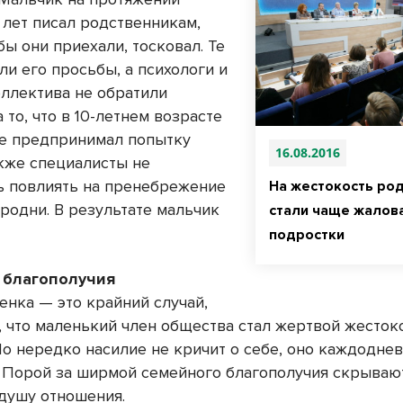
 лет писал родственникам,
бы они приехали, тосковал. Те
ли его просьбы, а психологи и
оллектива не обратили
 то, что в 10-летнем возрасте
е предпринимал попытку
16.08.2016
акже специалисты не
ь повлиять на пренебрежение
На жестокость ро
 родни. В результате мальчик
стали чаще жалов
подростки
 благополучия
енка — это крайний случай,
о, что маленький член общества стал жертвой жесток
Но нередко насилие не кричит о себе, оно каждоднев
 Порой за ширмой семейного благополучия скрываю
душу отношения.