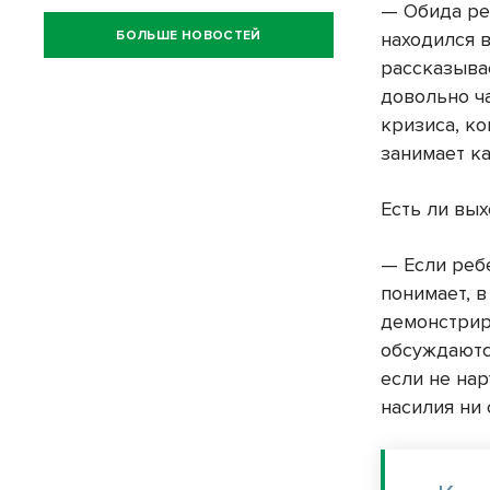
— Обида ре
БОЛЬШЕ НОВОСТЕЙ
находился 
рассказывае
довольно ч
кризиса, к
занимает к
Есть ли вых
— Если реб
понимает, в
демонстриро
обсуждаютс
если не на
насилия ни 