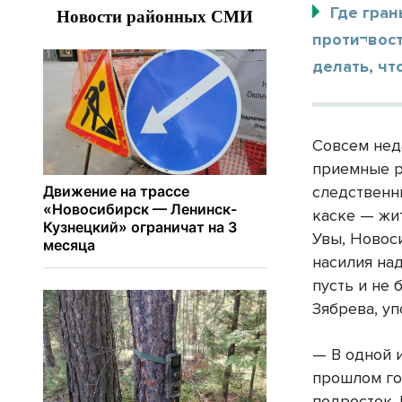
Где гран
проти¬вос
делать, чт
Совсем нед
приемные р
следственн
каске — жит
Увы, Новос
насилия над
пусть и не
Зябрева, у
— В одной 
прошлом го
подросток.