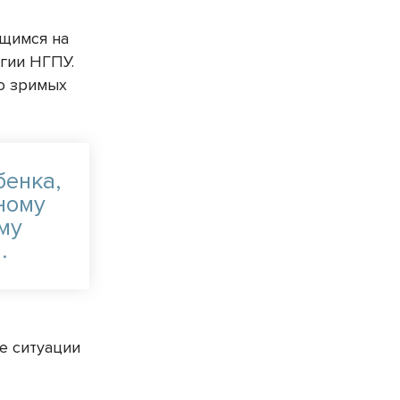
ющимся на
огии НГПУ.
то зримых
бенка,
ному
му
.
е ситуации