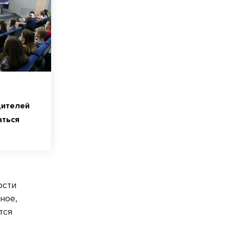
дителей
аться
ости
ное,
тся