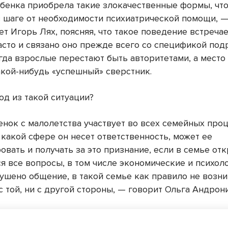
бенка приобрела такие злокачественные формы, что
в шаге от необходимости психиатрической помощи, 
т Игорь Лях, поясняя, что такое поведение встреча
асто и связано оно прежде всего со спецификой под
огда взрослые перестают быть авторитетами, а место
акой-нибудь «успешный» сверстник.
од из такой ситуации?
енок с малолетства участвует во всех семейных проц
 какой сфере он несет ответственность, может ее
вать и получать за это признание, если в семье от
я все вопросы, в том числе экономические и психол
рушено общение, в такой семье как правило не возни
с той, ни с другой стороны, — говорит Ольга Андрон