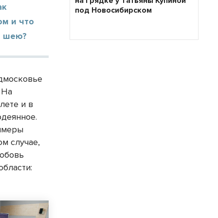
на грядке у Татьяны Купиной
ак
под Новосибирском
м и что
а шею?
одмосковье
 На
лете и в
одеянное.
римеры
ом случае,
Любовь
области: