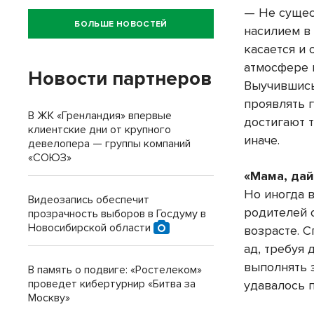
— Не сущес
БОЛЬШЕ НОВОСТЕЙ
насилием в
касается и 
атмосфере 
Новости партнеров
Выучившись
проявлять 
В ЖК «Гренландия» впервые
достигают 
клиентские дни от крупного
иначе.
девелопера — группы компаний
«СОЮЗ»
«Мама, дай
Но иногда 
Видеозапись обеспечит
родителей 
прозрачность выборов в Госдуму в
Новосибирской области
возрасте. 
ад, требуя 
выполнять 
В память о подвиге: «Ростелеком»
проведет кибертурнир «Битва за
удавалось 
Москву»