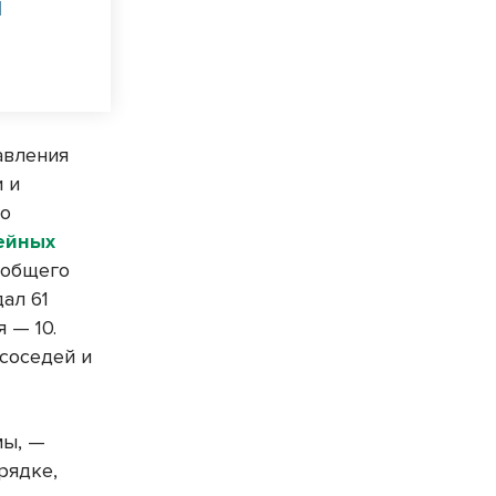
м
авления
 и
по
ейных
 общего
ал 61
 — 10.
 соседей и
мы, —
рядке,