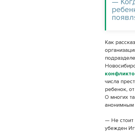
— Ког
ребенк
появл
Как расска
организаци
подразделе
Новосибирс
конфликто
числа прес
ребенок, от
О многих та
анонимным 
— Не стоит
убежден Иг