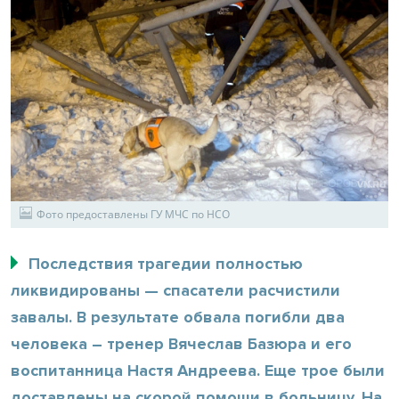
Фото предоставлены ГУ МЧС по НСО
Последствия трагедии полностью
ликвидированы — спасатели расчистили
завалы. В результате обвала погибли два
человека – тренер Вячеслав Базюра и его
воспитанница Настя Андреева. Еще трое были
доставлены на скорой помощи в больницу. На