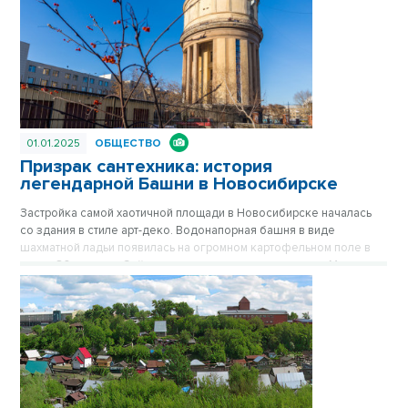
01.01.2025
ОБЩЕСТВО
Призрак сантехника: история
легендарной Башни в Новосибирске
Застройка самой хаотичной площади в Новосибирске началась
со здания в стиле арт-деко. Водонапорная башня в виде
шахматной ладьи появилась на огромном картофельном поле в
конце 30-х годов. Сейчас стильное здание на площади Маркса
спрятано за хрущевками, его хорошо видно только с высоких
точек обзора. Впрочем, с окружением Башне никогда не везло.
Сначала вокруг была картошка, которую сажали жители
окрестных деревень, затем возникли пятиэтажки, а после
зашумела пестрая барахолка на площади Маркса. Публикуется
повторно в цикле «Лучшие материалы VN.RU за 2023 год».