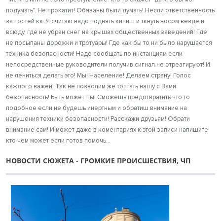
подумать". Не прокатит! Обязаны были думать! Несли ответственность
за гостей кк. Я считаю надо поднять кипиш и ткнуть носом везде и
всюду, где не убран снег на крышах общественных заведений! Где
не посыпаны дорожки и тротуары! Где как бы то ни было нарушается
техника безопасности! Надо сообщать по инстанциям если
непосредственные руководители получив сигнал не отреагируют! И
не лениться делать это! Мы! Население! Делаем страну! Голос
каждого важен! Так не позволим же топтать нашу с Вами
безопасность! Быть может Ты! Сможешь предотвратить что то
подобное если не будешь инертным и обратиш внимание на
нарушения техники безопасности! Расскажи друзьям! Обрати
внимание сам! И может даже в коментариях к этой записи напишите
кто чем может если готов помочь...
НОВОСТИ СЮЖЕТА - ГРОМКИЕ ПРОИСШЕСТВИЯ, ЧП