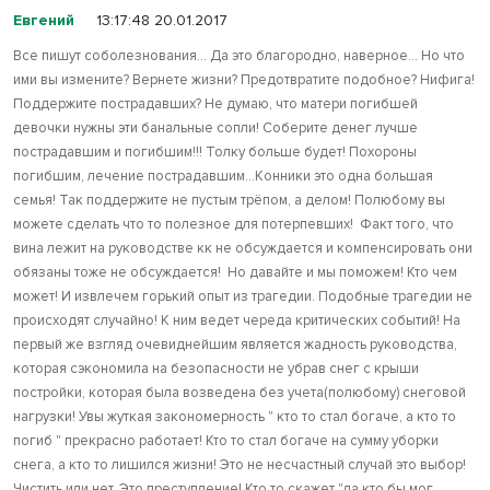
Евгений
13:17:48 20.01.2017
Все пишут соболезнования... Да это благородно, наверное... Но что
ими вы измените? Вернете жизни? Предотвратите подобное? Нифига!
Поддержите пострадавших? Не думаю, что матери погибшей
девочки нужны эти банальные сопли! Соберите денег лучше
пострадавшим и погибшим!!! Толку больше будет! Похороны
погибшим, лечение пострадавшим...Конники это одна большая
семья! Так поддержите не пустым трёпом, а делом! Полюбому вы
можете сделать что то полезное для потерпевших! Факт того, что
вина лежит на руководстве кк не обсуждается и компенсировать они
обязаны тоже не обсуждается! Но давайте и мы поможем! Кто чем
может! И извлечем горький опыт из трагедии. Подобные трагедии не
происходят случайно! К ним ведет череда критических событий! На
первый же взгляд очевиднейшим является жадность руководства,
которая сэкономила на безопасности не убрав снег с крыши
постройки, которая была возведена без учета(полюбому) снеговой
нагрузки! Увы жуткая закономерность " кто то стал богаче, а кто то
погиб " прекрасно работает! Кто то стал богаче на сумму уборки
снега, а кто то лишился жизни! Это не несчастный случай это выбор!
Чистить или нет. Это преступление! Кто то скажет "да кто бы мог