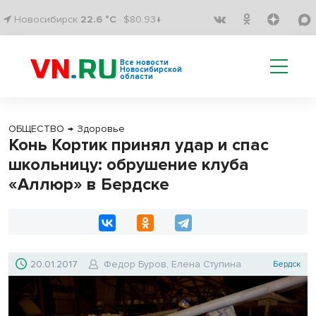
Новосибирск
22.6 °C
$80.93↓
Все новости
Новосибирской
области
ОБЩЕСТВО
→
Здоровье
Конь Кортик принял удар и спас
школьницу: обрушение клуба
«Аллюр» в Бердске
20.01.2017
Федор Буров, Елена Ступина
Бердск