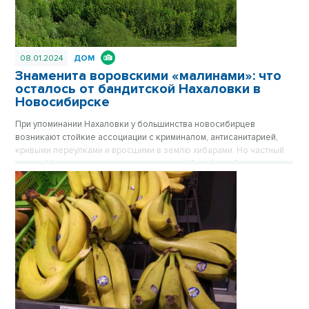
08.01.2024
ДОМ
Знаменита воровскими «малинами»: что
осталось от бандитской Нахаловки в
Новосибирске
При упоминании Нахаловки у большинства новосибирцев
возникают стойкие ассоциации с криминалом, антисанитарией,
кривыми переулками и вросшими в землю хибарами. Но частный
сектор Нахаловки, где сильны правила рабочей слободки, уже не
тот, что прежде. Дома здесь примерили одежду из сайдинга, есть
водопровод, проводится газ. Здесь даже родился самый
легендарный герой Новосибирска, но инвесторы все еще
обходят стороной близкую к Оби территорию. Публикуется
повторно в цикле «Лучшие материалы VN.RU за 2023 год».