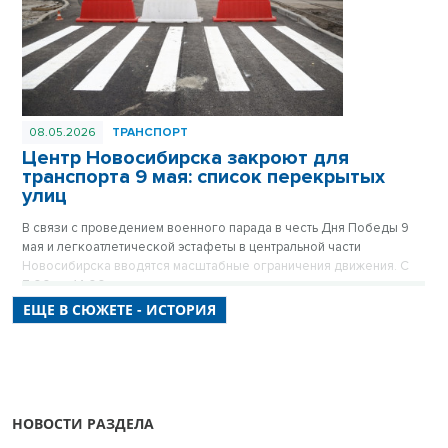
08.05.2026
ТРАНСПОРТ
Центр Новосибирска закроют для
транспорта 9 мая: список перекрытых
улиц
В связи с проведением военного парада в честь Дня Победы 9
мая и легкоатлетической эстафеты в центральной части
Новосибирска вводятся масштабные ограничения движения. С
7:00 до 14:00 десятки улиц станут пешеходными, а стоянка
транспорта на них будет полностью запрещена. Городские власти
ЕЩЕ В СЮЖЕТЕ - ИСТОРИЯ
просят автомобилистов заранее планировать маршруты и
учитывать, что ограничения коснутся не только Красного
проспекта, но и почти всех прилегающих к нему кварталов.
НОВОСТИ РАЗДЕЛА