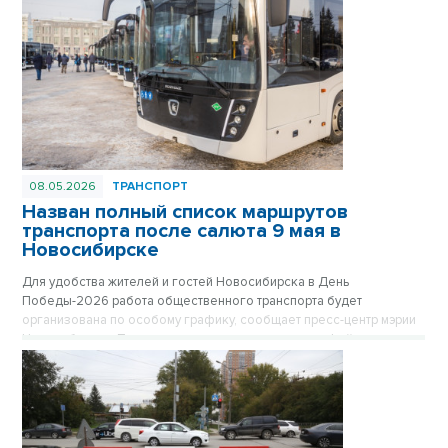
08.05.2026
ТРАНСПОРТ
Назван полный список маршрутов
транспорта после салюта 9 мая в
Новосибирске
Для удобства жителей и гостей Новосибирска в День
Победы-2026 работа общественного транспорта будет
организована по особому графику, сообщает пресс-центр мэрии
Новосибирска. После завершения праздничного фейерверка в
22.00 в ключевых точках города будут сформированы колонны
автобусов, троллейбусов и трамваев, которые развезут
пассажиров в отдаленные микрорайоны. Отправление транспорта
будет осуществляться по мере наполняемости салонов.