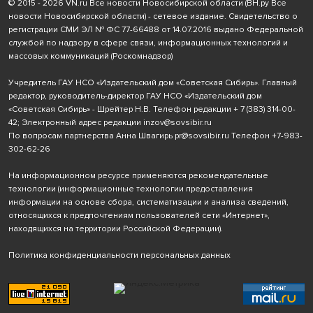
© 2015 - 2026 VN.ru Все новости Новосибирской области (ВН.ру Все
новости Новосибирской области) - сетевое издание. Свидетельство о
регистрации СМИ ЭЛ № ФС 77-66488 от 14.07.2016 выдано Федеральной
службой по надзору в сфере связи, информационных технологий и
массовых коммуникаций (Роскомнадзор)
Учредитель ГАУ НСО «Издательский дом «Советская Сибирь». Главный
редактор, руководитель-директор ГАУ НСО «Издательский дом
«Советская Сибирь» - Шрейтер Н.В. Телефон редакции
+ 7 (383) 314-00-
42
; Электронный адрес редакции
inzov@sovsibir.ru
По вопросам партнерства Анна Швагирь
pr@sovsibir.ru
Телефон
+7-983-
302-62-26
На информационном ресурсе применяются рекомендательные
технологии
(информационные технологии предоставления
информации на основе сбора, систематизации и анализа сведений,
относящихся к предпочтениям пользователей сети «Интернет»,
находящихся на территории Российской Федерации).
Политика конфиденциальности персональных данных