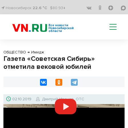
Новосибирск
22.6 °C
$80.93↓
Все новости
Новосибирской
области
ОБЩЕСТВО
→
Имидж
Газета «Советская Сибирь»
отметила вековой юбилей
02.10.2019
Дмитрий Иванов, ОТС