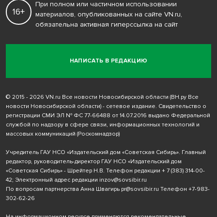
При полном или частичном использовании
16+
материалов, опубликованных на сайте VN.ru,
обязательна активная гиперссылка на сайт
НАПИСАТЬ В РЕДАКЦИЮ
© 2015 - 2026 VN.ru Все новости Новосибирской области (ВН.ру Все
новости Новосибирской области) - сетевое издание. Свидетельство о
регистрации СМИ ЭЛ № ФС 77-66488 от 14.07.2016 выдано Федеральной
службой по надзору в сфере связи, информационных технологий и
массовых коммуникаций (Роскомнадзор)
Учредитель ГАУ НСО «Издательский дом «Советская Сибирь». Главный
редактор, руководитель-директор ГАУ НСО «Издательский дом
«Советская Сибирь» - Шрейтер Н.В. Телефон редакции
+ 7 (383) 314-00-
42
; Электронный адрес редакции
inzov@sovsibir.ru
По вопросам партнерства Анна Швагирь
pr@sovsibir.ru
Телефон
+7-983-
302-62-26
На информационном ресурсе применяются рекомендательные