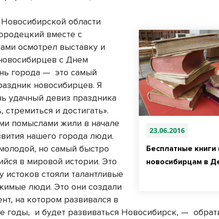
 Новосибирской области
ородецкий вместе с
ами осмотрел выставку и
новосибирцев с Днем
ень города — это самый
аздник новосибирцев. Я
нь удачный девиз праздника
 стремиться и достигать».
ми помыслами жили в начале
23.06.2016
звития нашего города люди.
молодой, но самый быстро
Бесплатные книги
йся в мировой истории. Это
новосибирцам в Д
 у истоков стояли талантливые
жимые люди. Это они создали
нт, на котором развивался в
 годы, и будет развиваться Новосибирск, — обрат