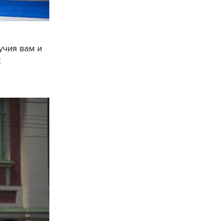
учия вам и
С