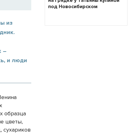
на грядке у Татьяны Купиной
под Новосибирском
ты из
дник.
к –
жь, и люди
Ленина
х
х образца
е цветы,
д, сухариков