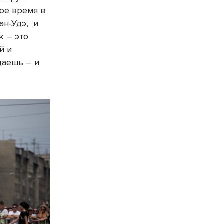
ое время в
ан-Удэ, и
к – это
й и
даешь – и