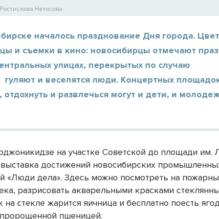
Ростислава Нетисова
ибирске началось празднование Дня города. Цве
нцы и съемки в кино: новосибирцы отмечают праз
центральных улицах, перекрытых по случаю
, гуляют и веселятся люди. Концертных площадо
 отдохнуть и развлечься могут и дети, и молоде
.
рджоникидзе на участке Советской до площади им. 
 выставка достижений новосибирских промышленны
й «Люди дела». Здесь можно посмотреть на пожарны
ека, разрисовать акварельными красками стеклянны
к на стекле жарится яичница и бесплатно поесть яго
с пророщенной пшеницей.