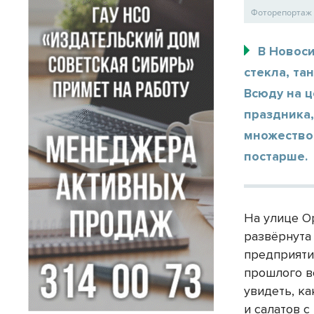
Фоторепортаж 
В Новос
стекла, та
Всюду на 
праздника
множество,
постарше
На улице О
развёрнута
предприяти
прошлого в
увидеть, ка
и салатов 