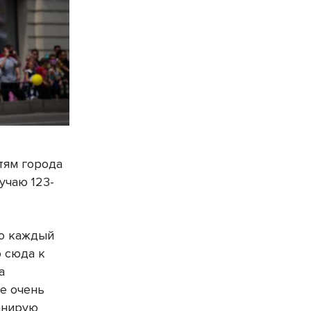
тям города
учаю 123-
но каждый
 сюда к
а
е очень
анирую