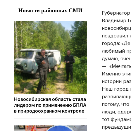
Губернатор
Владимир Г
новосибирц
поздравил 
города: «Д
любимый пр
думаю, оче
— «Мечтать,
Именно эти
истории ра
Наш город 
развивающи
потому, что
люди, одер
тот фундаме
предыдущие