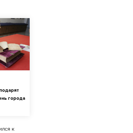
 подарят
ень города
ился к