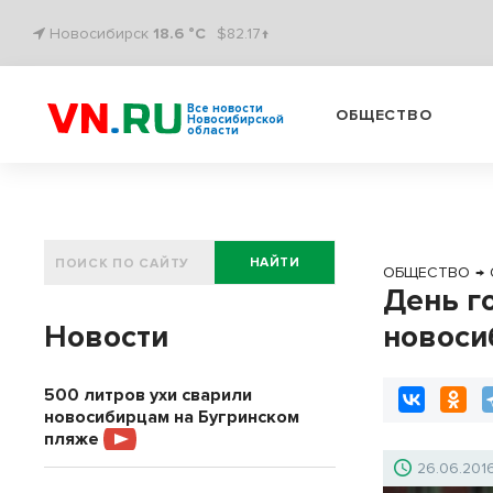
Новосибирск
18.6 °C
$82.17↑
Все новости
ОБЩЕСТВО
Новосибирской
области
НАЙТИ
ОБЩЕСТВО
→
День г
Новости
новос
500 литров ухи сварили
новосибирцам на Бугринском
пляже
26.06.201