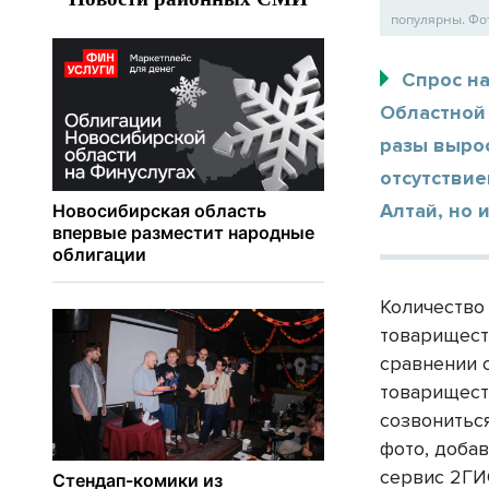
популярны. Фо
Спрос на
Областной 
разы выро
отсутствие
Алтай, но 
Количество
товарищест
сравнении 
товариществ
созвонитьс
фото, доба
сервис 2ГИ