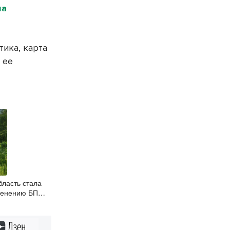
на
тика, карта
 ее
бласть стала
менению БПЛА
ом контроле
Дзен