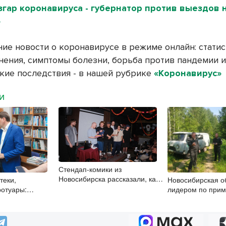
згар коронавируса - губернатор против выездов 
»
ие новости о коронавирусе в режиме онлайн: статис
нения, симптомы болезни, борьба против пандемии и
кие последствия - в нашей рубрике
«Коронавирус»
МИ
Стендап-комики из
Новосибирска рассказали, как
теки,
Новосибирская о
научиться шутить со сцены
отуары:
лидером по при
 «Единой
в природоохранн
олируют работы
 объектах