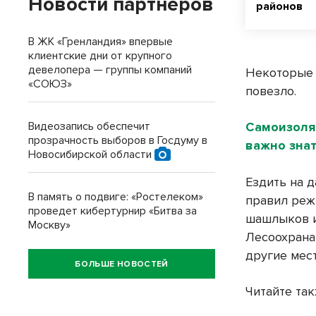
Новости партнеров
районов
В ЖК «Гренландия» впервые
клиентские дни от крупного
девелопера — группы компаний
Некоторые 
«СОЮЗ»
повезло.
Видеозапись обеспечит
Самоизоляц
прозрачность выборов в Госдуму в
важно знат
Новосибирской области
Ездить на 
В память о подвиге: «Ростелеком»
правил реж
проведет кибертурнир «Битва за
шашлыков и
Москву»
Лесоохрана
другие мест
БОЛЬШЕ НОВОСТЕЙ
Читайте так