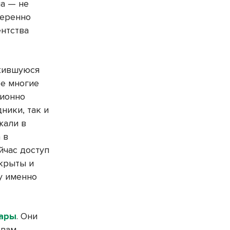
ма — не
меренно
нтства
ожившуюся
ее многие
ционно
ники, так и
жали в
 в
йчас доступ
акрыты и
у именно
ары
. Они
твам