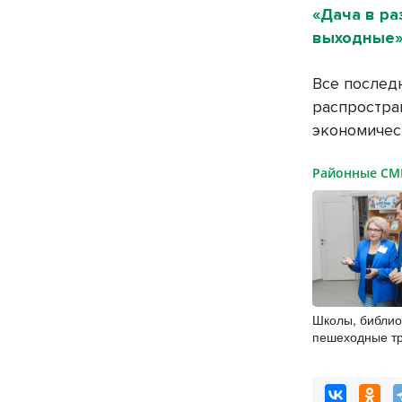
«Дача в ра
выходные
Все последн
распростра
экономичес
Районные С
Школы, библио
пешеходные тр
представители
России» контр
на социальных