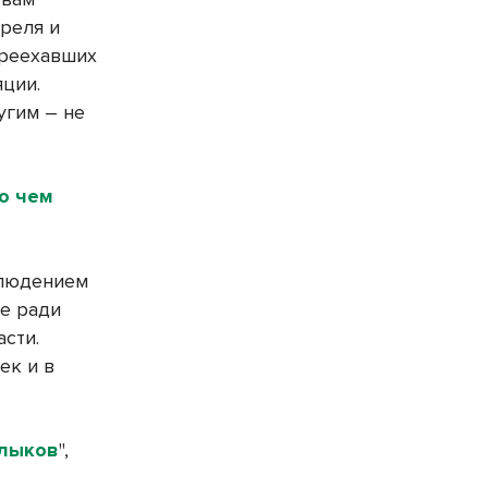
реля и
ереехавших
яции.
угим – не
о чем
блюдением
не ради
сти.
ек и в
шлыков
",