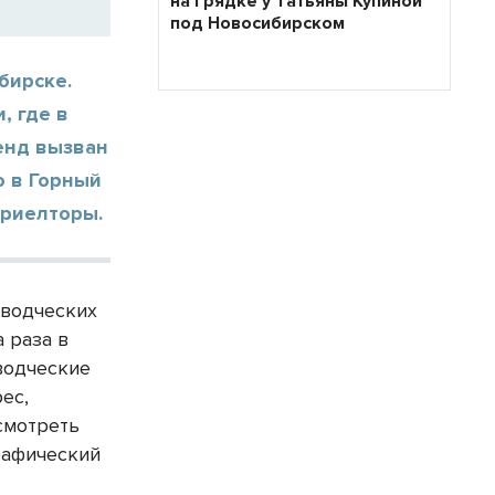
на грядке у Татьяны Купиной
под Новосибирском
бирске.
, где в
енд вызван
о в Горный
 риелторы.
оводческих
 раза в
водческие
ес,
смотреть
рафический