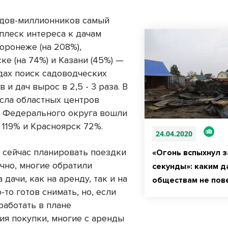
дов-миллионников самый
плеск интереса к дачам
оронеже (на 208%),
е (на 74%) и Казани (45%) —
одах поиск садоводческих
 и дач вырос в 2,5 - 3 раза. В
исла областных центров
 Федерального округа вошли
 119% и Красноярск 72%.
24.04.2020
 сейчас планировать поездки
«Огонь вспыхнул з
чно, многие обратили
секунды»: каким 
 дачи, как на аренду, так и на
обществам не пов
о-то готов снимать, но, если
работать в плане
ия покупки, многие с аренды