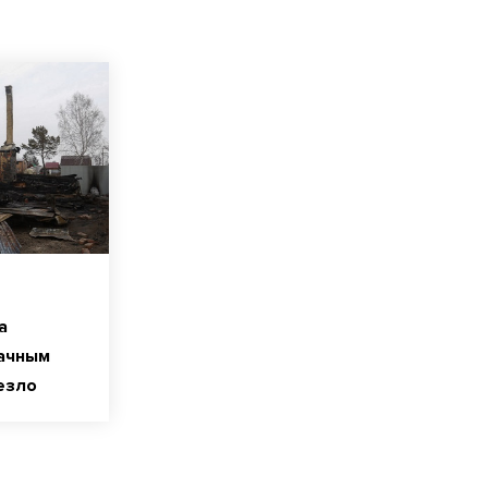
а
дачным
езло