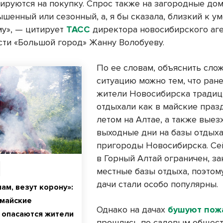
ируются на покупку. Спрос также на загородные до
ышенный или сезонный, а, я бы сказала, близкий к у
у», — цитирует
ТАСС
директора новосибирского аге
ти «Большой город» Жанну Волобуеву.
По ее словам, объяснить сл
ситуацию можно тем, что ран
жители Новосибирска тради
отдыхали как в майские празд
летом на Алтае, а также выез
выходные дни на базы отдыха
пригороды Новосибирска. Се
в Горный Алтай ограничен, з
местные базы отдыха, поэтом
дачи стали особо популярны.
нам, везут корону»:
 майские
Однако на дачах
бушуют пож
 опасаются жители
прошлись по садовым общес