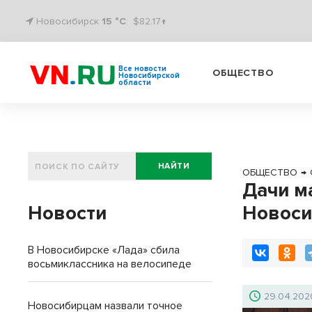
Новосибирск
15 °C
$82.17↑
Все новости
ОБЩЕСТВО
Новосибирской
области
НАЙТИ
ОБЩЕСТВО
→
Дачи м
Новости
Новоси
В Новосибирске «Лада» сбила
восьмиклассника на велосипеде
29.04.202
Новосибирцам назвали точное