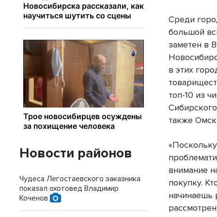
Среди горо
большой вс
заметен в В
Новосибирск
в этих гор
товариществ
топ-10 из ч
Сибирского
также Омск
«Поскольку
Новости районов
проблемати
внимание на
Чудеса Легостаевского заказника
покупку. Кт
показал охотовед Владимир
начинаешь 
Коченов
рассмотрен