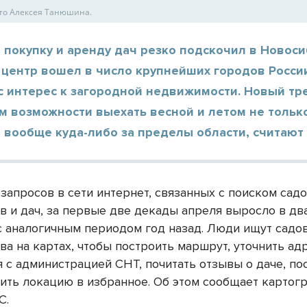
то Алексея Танюшина.
 покупку и аренду дач резко подскочил в Новоси
центр вошел в число крупнейших городов России
с интерес к загородной недвижимости. Новый тр
м возможности выехать весной и летом не тольк
и вообще куда-либо за пределы области, считают
 запросов в сети интернет, связанных с поиском сад
в и дач, за первые две декады апреля выросло в два
с аналогичным периодом год назад. Люди ищут садо
а на картах, чтобы построить маршрут, уточнить адр
я с администрацией СНТ, почитать отзывы о даче, по
вить локацию в избранное. Об этом сообщает картог
С.