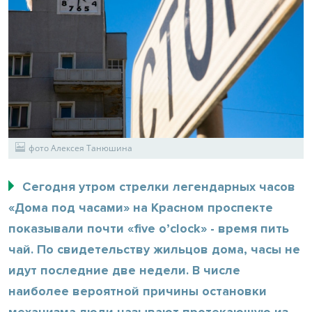
фото Алексея Танюшина
Сегодня утром стрелки легендарных часов
«Дома под часами» на Красном проспекте
показывали почти «five o’clock» - время пить
чай. По свидетельству жильцов дома, часы не
идут последние две недели. В числе
наиболее вероятной причины остановки
механизма люди называют протекающую из-