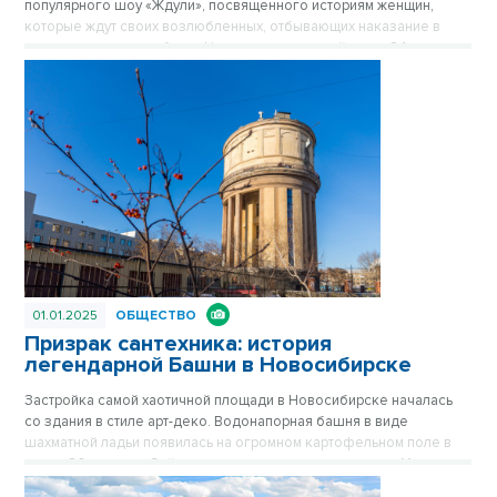
популярного шоу «Ждули», посвященного историям женщин,
которые ждут своих возлюбленных, отбывающих наказание в
местах лишения свободы. На этот раз героиней стала 24-летняя
жительница Новосибирска Вероника Свирюкова, которая
оказалась перед сложным выбором: связать свою жизнь с
заключенным Дмитрием Лыткиным или прислушаться к мнению
близких. Отсутствие поддержки со стороны родных и друзей,
кажется, не остановило девушку, но реальность оказалась
суровее ожиданий.
01.01.2025
ОБЩЕСТВО
Призрак сантехника: история
легендарной Башни в Новосибирске
Застройка самой хаотичной площади в Новосибирске началась
со здания в стиле арт-деко. Водонапорная башня в виде
шахматной ладьи появилась на огромном картофельном поле в
конце 30-х годов. Сейчас стильное здание на площади Маркса
спрятано за хрущевками, его хорошо видно только с высоких