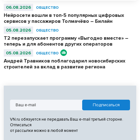
поддержки бойцов и ветеранов в регионе создана действенная
06.08.2026
ОБЩЕСТВО
система мер. Так, добровольцы в беспилотные войска, желающие
Нейросети вошли в топ-5 популярных цифровых
поступить в колледжи и вузы, но набравшим ниже проходных
сервисов у пассажиров Толмачёво – Билайн
баллов, получают право на приоритетное зачисление в вузы и
колледжи на безвозмездной основе.
05.08.2026
ОБЩЕСТВО
Т2 перезапускает программу «Выгодно вместе» –
теперь и для абонентов других операторов
05.08.2026
ОБЩЕСТВО
Андрей Травников поблагодарил новосибирских
строителей за вклад в развитие региона
VN.ru обязуется не передавать Ваш e-mail третьей стороне.
Отписаться
от рассылки можно в любой момент