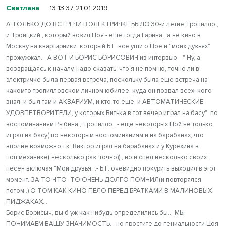
Светлана
13:13:37 21.01.2019
А ТОЛЬКО ДО ВСТРЕЧИ В ЭЛЕКТРИЧКЕ БЫЛО 30-и летие Тропилло ,
и Троицкий , который возил Цоя - ещё тогда Гарина . а не кино в
Москву на квартирники..который Б.Г. все уши о Цое и "моих дузьях"
прожужжал..- А ВОТ И БОРИС БОРИСОВИЧ из интервью --" Ну, а
возвращаясь к началу, надо сказать, что я не помню, точно ли в
электричке была первая встреча, поскольку была еще встреча на
какомто тропилловском личном юбилее, куда он позвал всех, кого
знал, и был там и АКВАРИУМ, и кто-то еще, и АВТОМАТИЧЕСКИЕ
УДОВПЕТВОРИТЕЛИ, у которых Витька в тот вечер играл на басу" по
воспоминаниям Рыбина , Тропилло , - ещё некоторых Цой не только
играл на басу( по некоторым воспоминаниям и на барабанах, что
вполне возможно т.к. Виктор играл на барабанах и у Курехина в
поп.механике( несколько раз, точно)) , но и спел несколько своих
песен включая "Мои друзья"..- Б.Г. очевидно покурить выходил в этот
момент..ЗА ТО ЧТО_ТО ОЧЕНЬ ДОЛГО ПОМНИЛ(и повторялся
потом..) О ТОМ КАК КИНО ПЕЛО ПЕРЕД БРАТКАМИ В МАЛИНОВЫХ
ПИДЖАКАХ...
Борис Борисыч, вы б уж как нибудь определились бы..- МЫ
ПОНИМАЕМ ВАШУ ЗНАЧИМОСТЬ.., но простите до гениальности Цоя