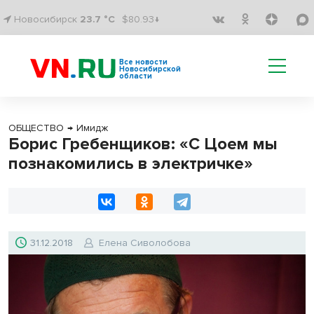
Новосибирск
23.7 °C
$80.93↓
Все новости
Новосибирской
области
ОБЩЕСТВО
→
Имидж
Борис Гребенщиков: «С Цоем мы
познакомились в электричке»
31.12.2018
Елена Сиволобова