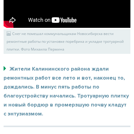
Снег не помешал коммунальщикам Новосибирска вести
ремонтные работы по установке поребрика и укладке тротуарной
плитки. Фото Михаила Пермина
Жители Калининского района ждали
ремонтных работ все лето и вот, наконец то,
дождались. В минус пять работы по
благоустройству начались. Тротуарную плитку
и новый бордюр в промерзшую почву кладут
с энтузиазмом.