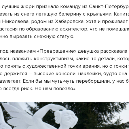
 лучших жюри признало команду из Санкт-Петербург
езать из снега летящую балерину с крыльями. Капи
я Николаева, родом из Хабаровска, хотя и проживает
настасия по образованию архитектор, что не помеша
нно вырезать снежную статую.
под названием «Превращение» девушка рассказала V
лось вложить конструктивизм, какие-то детали, кот
о понять с художественной точки зрения, но с точки
но держится – высокие консоли, наклейки, будто она 
взлетает. Если бы мы чуть-чуть переборщили, у нас 
о всегда риск. Но нам повезло».