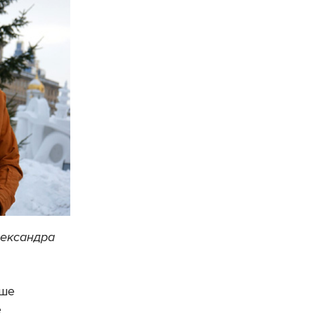
лександра
ьше
е