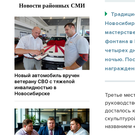
Традици
Новосибирс
мастерстве
фонтана в
четырех д
ночью. Пос
награждени
Третье мес
руководств
досталось 
скульптуро
названием 