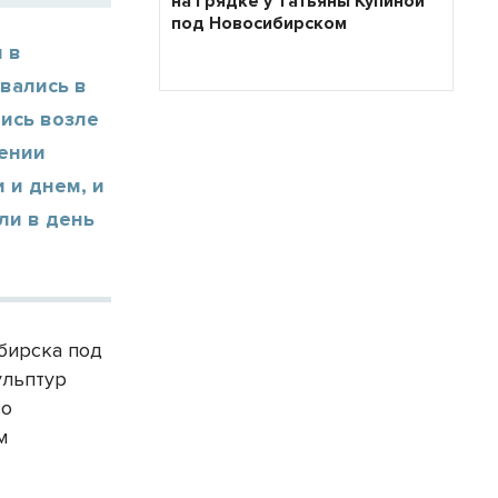
на грядке у Татьяны Купиной
под Новосибирском
 в
вались в
лись возле
жении
 и днем, и
ли в день
бирска под
ульптур
со
м