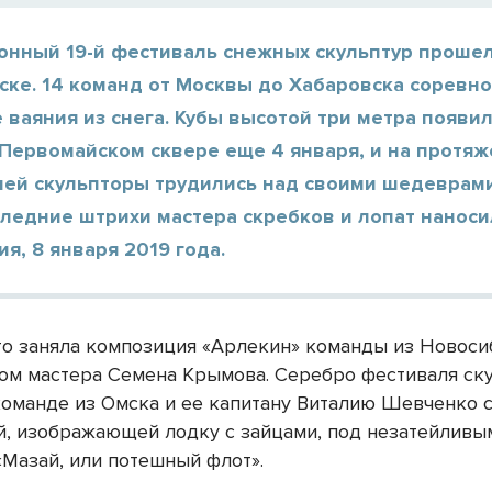
онный 19-й фестиваль снежных скульптур прошел
ке. 14 команд от Москвы до Хабаровска соревно
 ваяния из снега. Кубы высотой три метра появи
 Первомайском сквере еще 4 января, и на протя
ней скульпторы трудились над своими шедеврами
ледние штрихи мастера скребков и лопат наноси
я, 8 января 2019 года.
то заняла композиция «Арлекин» команды из Новоси
ом мастера Семена Крымова. Серебро фестиваля ск
команде из Омска и ее капитану Виталию Шевченко 
й, изображающей лодку с зайцами, под незатейливы
«Мазай, или потешный флот».