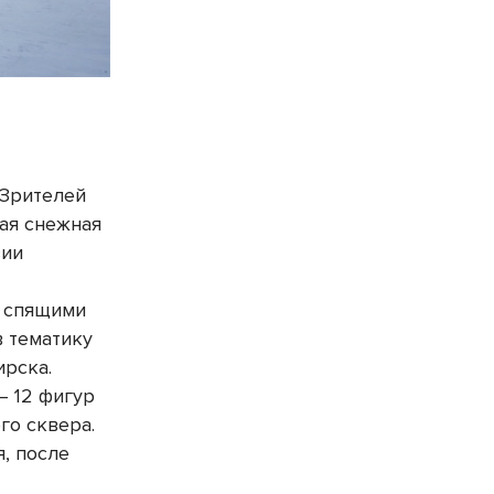
 Зрителей
ная снежная
зии
, спящими
в тематику
ирска.
– 12 фигур
го сквера.
, после