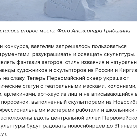
сталось второе место. Фото Александра Грибакина
и конкурса, ваятелям запрещалось пользоваться
трументами, разукрашивать и освещать скульптуры.
влять фантазия авторов, стиль изваяния и натураль
оманды художников и скульпторов из России и Кирги
ь на славу. Теперь Первомайский сквер украшают
ические статуи с театральными масками, колоннами
, арлекинами, арт-хаус из лиц и не вписывающийся 
а поросенок, выполненный скульпторами из Новосиб
офессиональными мастерами работали и школьники 
асположены вдоль центральной аллеи Первомайско
ульптуры будут радовать новосибирцев до 31 января
ут.