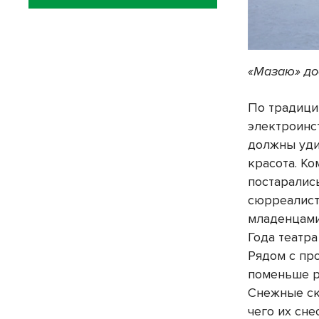
«Мазаю» до
По традици
электроинс
должны уди
красота. К
постаралис
сюрреалист
младенцами
Года театр
Рядом с пр
поменьше р
Снежные ск
чего их снес