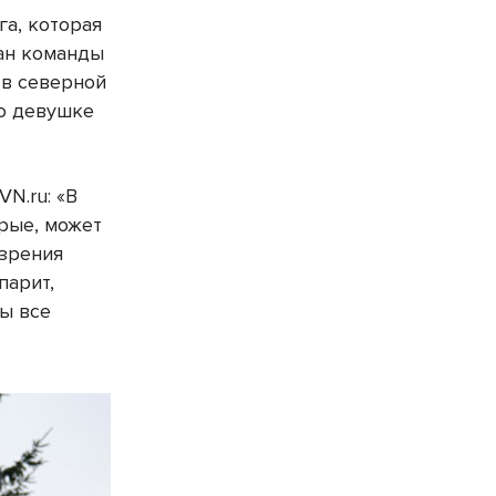
а, которая
тан команды
 в северной
ло девушке
N.ru: «В
орые, может
 зрения
парит,
бы все