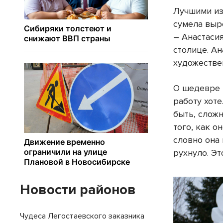
Лучшими из
сумела выр
– Анастаси
столице. А
художестве
О шедевре 
работу хоте
быть, сложн
того, как о
словно она 
рухнуло. Эт
Новости районов
Чудеса Легостаевского заказника