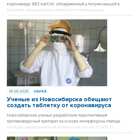
коронавирус BRZ batCoV, обнаруженный у летучих мышей в
Бразилии, федеральная служба Роспотребнадзора
подтверждает, что ситуация находится на постоянном
оперативном контроле.
18.06.2025
НАУКА
Ученые из Новосибирска обещают
создать таблетку от коронавируса
Новосибирские ученые разработали перспективный
противовирусный препарат на основе интерферона лямбда,
обладающий выраженной активностью против COVID-19.