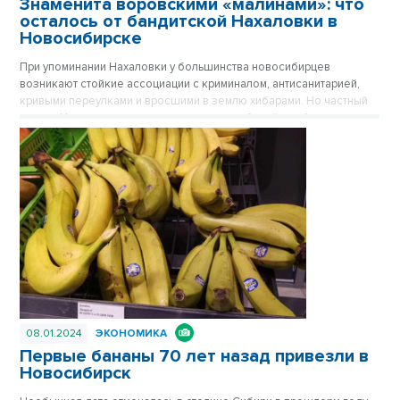
Знаменита воровскими «малинами»: что
осталось от бандитской Нахаловки в
Новосибирске
При упоминании Нахаловки у большинства новосибирцев
возникают стойкие ассоциации с криминалом, антисанитарией,
кривыми переулками и вросшими в землю хибарами. Но частный
сектор Нахаловки, где сильны правила рабочей слободки, уже не
тот, что прежде. Дома здесь примерили одежду из сайдинга, есть
водопровод, проводится газ. Здесь даже родился самый
легендарный герой Новосибирска, но инвесторы все еще
обходят стороной близкую к Оби территорию. Публикуется
повторно в цикле «Лучшие материалы VN.RU за 2023 год».
08.01.2024
ЭКОНОМИКА
Первые бананы 70 лет назад привезли в
Новосибирск