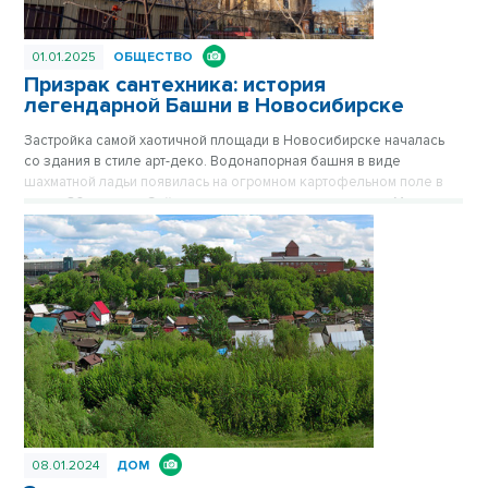
01.01.2025
ОБЩЕСТВО
Призрак сантехника: история
легендарной Башни в Новосибирске
Застройка самой хаотичной площади в Новосибирске началась
со здания в стиле арт-деко. Водонапорная башня в виде
шахматной ладьи появилась на огромном картофельном поле в
конце 30-х годов. Сейчас стильное здание на площади Маркса
спрятано за хрущевками, его хорошо видно только с высоких
точек обзора. Впрочем, с окружением Башне никогда не везло.
Сначала вокруг была картошка, которую сажали жители
окрестных деревень, затем возникли пятиэтажки, а после
зашумела пестрая барахолка на площади Маркса. Публикуется
повторно в цикле «Лучшие материалы VN.RU за 2023 год».
08.01.2024
ДОМ