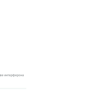
т
ове интерферона