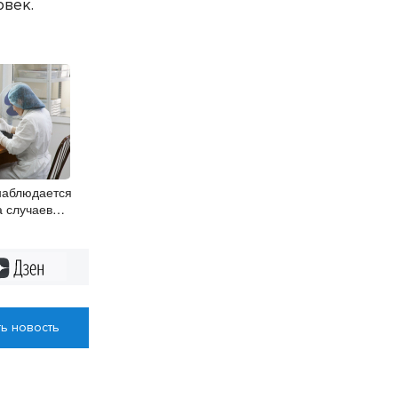
овек.
наблюдается
а случаев
инфекции
Дзен
ь новость