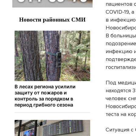
пациентов 
COVID-19, а
в инфекцио
Новосибирс
В больницы
подозрение
инфекцию и
подтвержд
госпитализ
Под медиц
находятся 3
человек сн
Новосибирс
теста на ко
Ситуация с