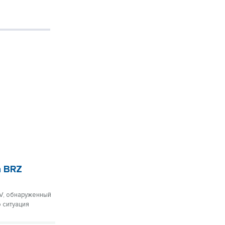
а BRZ
oV, обнаруженный
 ситуация