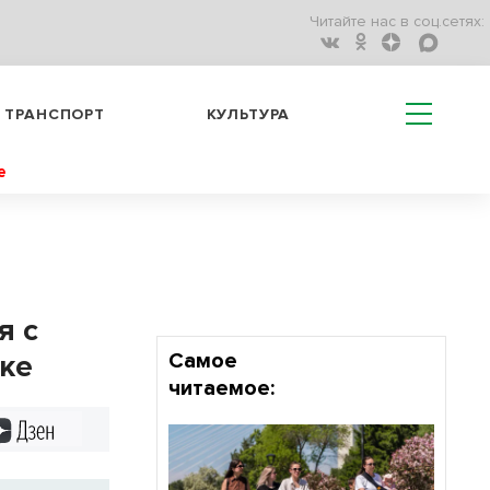
Читайте нас в соц.сетях:
ТРАНСПОРТ
КУЛЬТУРА
е
я с
ске
Самое
читаемое:
Дзен