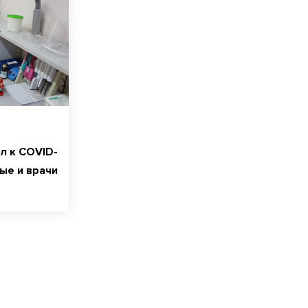
л к COVID-
ые и врачи