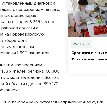
с установленным диагнозом
 также с подозрением на него,
нных стационарах
ка на сегодня 3 366 человек.
 районов области с
м на коронавирусную
 лабораторно
25.11.2020
енным диагнозом
ированы 1 590 пациентов.
Срок жизни антите
19 вычисляют учен
инским наблюдением
 438 жителей региона, 66 300
яты с меднаблюдения. Всего в
кой области сделано 899 172
ронавирус.
 ОРВИ по-прежнему остается напряженной: за сутки