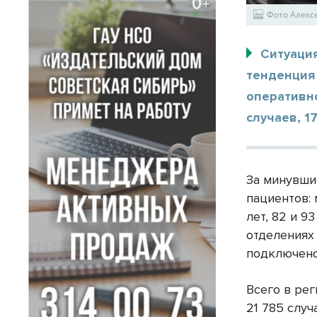
Фото Алекс
Ситуация
тенденция 
оперативно
случаев, 
За минувши
пациентов: 
лет, 82 и 9
отделениях
подключено
Всего в ре
21 785 слу