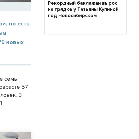
Рекордный баклажан вырос
на грядке у Татьяны Купиной
под Новосибирском
й, но есть
ным
79 новых
е семь
возрасте 57
еловек. В
Л