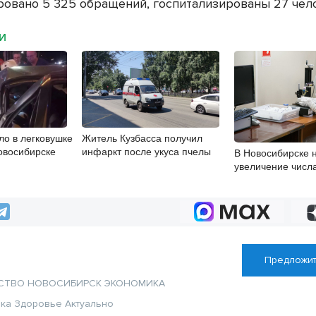
ровано 5 325 обращений, госпитализированы 27 чел
МИ
ло в легковушке
Житель Кузбасса получил
овосибирске
инфаркт после укуса пчелы
В Новосибирске 
увеличение числ
энтеровирусной 
Предложит
СТВО
НОВОСИБИРСК
ЭКОНОМИКА
ика
Здоровье
Актуально