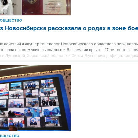
ОБЩЕСТВО
з Новосибирска рассказала о родах в зоне бо
х действий и акушер-гинеколог Новосибирского областного перинаталь
казала о своем уникальном опыте. За плечами врача — 17 лет стажа и поч
 в Луганской, Херсонской областях и Сирии. В условиях дефицита медик
ы она продолжала принимать роды и проводить сложнейшие операции, до
ся даже там, где идет война.
БЩЕСТВО