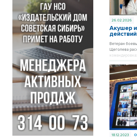
26.02.2026
Акушер и
действий
Ветеран боевы
Щеголева расс
командировках
звуки канонад
жизнь рождает
18.12.2023
О