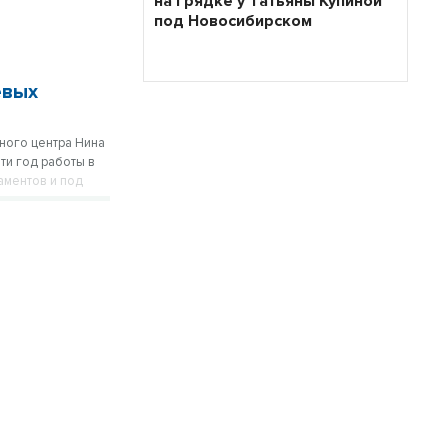
на грядке у Татьяны Купиной
под Новосибирском
евых
ного центра Нина
ти год работы в
аментов и под
казывая, что