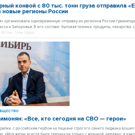
рный конвой с 80 тыс. тонн груза отправила «
в новые регионы России
я» организовала одновременную отправку из регионов России гуманитар
сса и Запорожья. В его составе: бытовая техника, продукты, лекарства, 
80 тыс. тонн груза.
БЩЕСТВО
имонян: «Все, кто сегодня на СВО — герои»
крипки, с российским гербом на лацкане строгого синего пиджака вошел
н. «Моя жизнь всегда была связана не только с музыкой; неважно, в ка