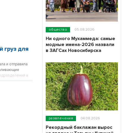
общество
05.08.2026
Ни одного Мухаммеда: самые
модные имена-2026 назвали
й груз для
в ЗАГСах Новосибирска
ла и отправила
авливающие
подразделений и
развлечения
04.08.2026
Рекордный баклажан вырос