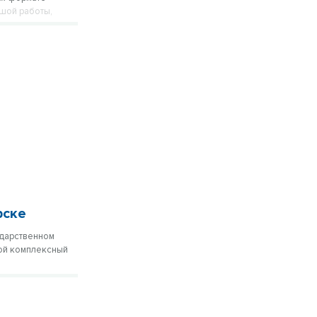
ьшой работы,
рске
ударственном
ой комплексный