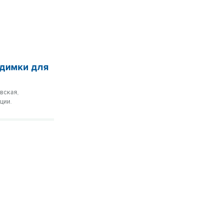
идимки для
вская,
ции.