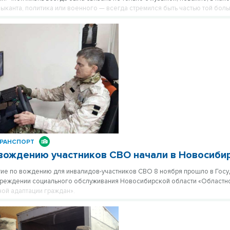
зыканта, политика или военного — всегда стремился быть частью той бол
дит государство».
РАНСПОРТ
вождению участников СВО начали в Новосиби
ие по вождению для инвалидов-участников СВО 8 ноября прошло в Гос
чреждении социального обслуживания Новосибирской области «Областн
ной адаптации граждан».