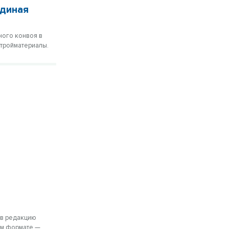
Единая
ного конвоя в
стройматериалы.
 в редакцию
ком формате —