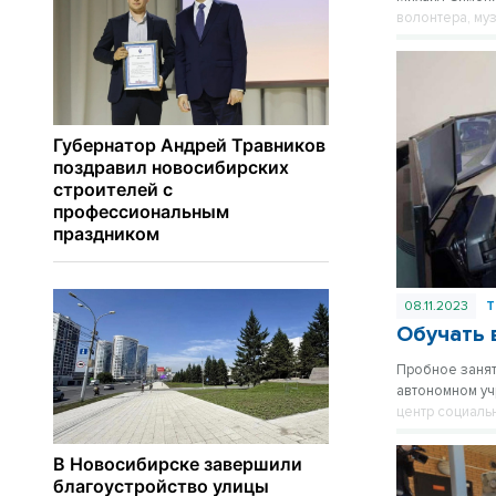
волонтера, му
которую прово
08.11.2023
Т
Обучать 
Пробное занят
автономном у
центр социаль