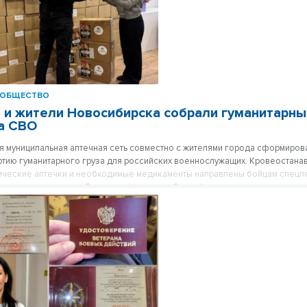
ОБЩЕСТВО
 и жители Новосибирска собрали гуманитарны
а СВО
 муниципальная аптечная сеть совместно с жителями города сформирова
тию гуманитарного груза для российских военнослужащих. Кровеостан
тические аптечки и необходимые медикаменты направлены бойцам спец
спилотных систем в Донецкую Народную Республику.