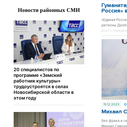
Гуманита
Россия» 
«Единая Росси
регионы Донба
всего порядка 
15.12.2023
О
Михаил С
Без фрака и с
Михаил Симоня