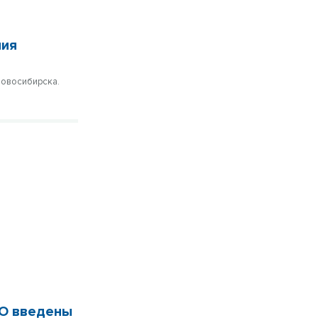
ния
Новосибирска.
ВО введены