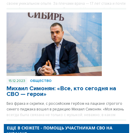
своем уникальном опыте. За плечами врача — 17 лет стажа и почти
год работы в командировках в Луганской, Херсонской областях и
Сирии. В условиях дефицита медикаментов и под звуки канонады
она продолжала принимать роды и проводить сложнейшие
операции, доказывая, что жизнь рождается даже там, где идет
война.
15.12.2023
ОБЩЕСТВО
Михаил Симонян: «Все, кто сегодня на
СВО — герои»
Без фрака и скрипки, с российским гербом на лацкане строгого
синего пиджака вошел в редакцию Михаил Симонян. «Моя жизнь
всегда была связана не только с музыкой; неважно, в каком
формате — волонтера, музыканта, политика или военного —
всегда стремился быть частью той большой работы, которую
ЕЩЕ В СЮЖЕТЕ - ПОМОЩЬ УЧАСТНИКАМ СВО НА
проводит государство».