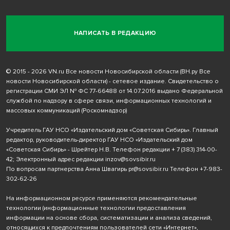
НАПИСАТЬ В РЕДАКЦИЮ
© 2015 - 2026 VN.ru Все новости Новосибирской области (ВН.ру Все
новости Новосибирской области) - сетевое издание. Свидетельство о
регистрации СМИ ЭЛ № ФС 77-66488 от 14.07.2016 выдано Федеральной
службой по надзору в сфере связи, информационных технологий и
массовых коммуникаций (Роскомнадзор)
Учредитель ГАУ НСО «Издательский дом «Советская Сибирь». Главный
редактор, руководитель-директор ГАУ НСО «Издательский дом
«Советская Сибирь» - Шрейтер Н.В. Телефон редакции
+ 7 (383) 314-00-
42
; Электронный адрес редакции
inzov@sovsibir.ru
По вопросам партнерства Анна Швагирь
pr@sovsibir.ru
Телефон
+7-983-
302-62-26
На информационном ресурсе применяются рекомендательные
технологии
(информационные технологии предоставления
информации на основе сбора, систематизации и анализа сведений,
относящихся к предпочтениям пользователей сети «Интернет»,