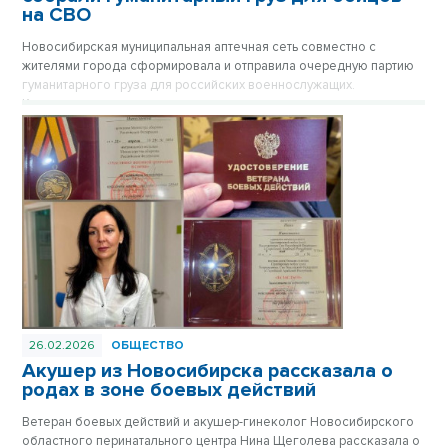
на СВО
Новосибирская муниципальная аптечная сеть совместно с
жителями города сформировала и отправила очередную партию
гуманитарного груза для российских военнослужащих.
Кровеостанавливающие средства, тактические аптечки и
необходимые медикаменты направлены бойцам
спецподразделений и операторам беспилотных систем в
Донецкую Народную Республику.
26.02.2026
ОБЩЕСТВО
Акушер из Новосибирска рассказала о
родах в зоне боевых действий
Ветеран боевых действий и акушер-гинеколог Новосибирского
областного перинатального центра Нина Щеголева рассказала о