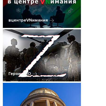
вцентреVNимания
Герои СВО