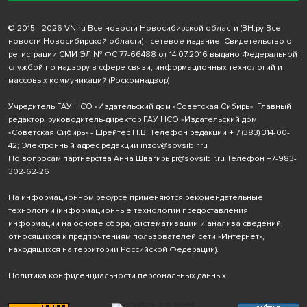
© 2015 - 2026 VN.ru Все новости Новосибирской области (ВН.ру Все
новости Новосибирской области) - сетевое издание. Свидетельство о
регистрации СМИ ЭЛ № ФС 77-66488 от 14.07.2016 выдано Федеральной
службой по надзору в сфере связи, информационных технологий и
массовых коммуникаций (Роскомнадзор)
Учредитель ГАУ НСО «Издательский дом «Советская Сибирь». Главный
редактор, руководитель-директор ГАУ НСО «Издательский дом
«Советская Сибирь» - Шрейтер Н.В. Телефон редакции
+ 7 (383) 314-00-
42
; Электронный адрес редакции
inzov@sovsibir.ru
По вопросам партнерства Анна Швагирь
pr@sovsibir.ru
Телефон
+7-983-
302-62-26
На информационном ресурсе применяются рекомендательные
технологии
(информационные технологии предоставления
информации на основе сбора, систематизации и анализа сведений,
относящихся к предпочтениям пользователей сети «Интернет»,
находящихся на территории Российской Федерации).
Политика конфиденциальности персональных данных