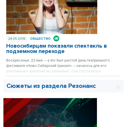
24.05.2016
ОБЩЕСТВО
Новосибирцам показали спектакль в
подземном переходе
Воскресенье, 22 мая, – а это был шестой день театрального
фестиваля «Ново-Сибирский транзит», – началось для его
участников и зрителей экстремально. Они спустились в
пешеходный подземный переход напротив торгового центра
«Манхэттен» на улице Ленина. Да так там на целый час и
Сюжеты из раздела Резонанс
«застряли».