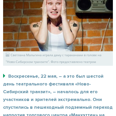
Светлана Мальгина играла даму с тараканами в голове на
"Ново-Сибирском транзите". Фото предоставлено театром
Воскресенье, 22 мая, – а это был шестой
день театрального фестиваля «Ново-
Сибирский транзит», – началось для его
участников и зрителей экстремально. Они
спустились в пешеходный подземный переход
напротив торгового центра «Манхэттен» на