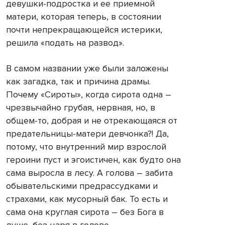
девушки-подростка и ее приемной
матери, которая теперь, в состоянии
почти непрекращающейся истерики,
решила «подать на развод».
В самом названии уже были заложены
как загадка, так и причина драмы.
Почему «Сироты», когда сирота одна –
чрезвычайно грубая, нервная, но, в
общем-то, добрая и не отрекающаяся от
предательницы-матери девчонка?! Да,
потому, что внутренний мир взрослой
героини пуст и эгоистичен, как будто она
сама выросла в лесу. А голова – забита
обывательскими предрассудками и
страхами, как мусорный бак. То есть и
сама она круглая сирота – без Бога в
душе, без царя в голове…