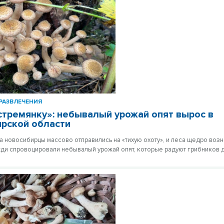
РАЗВЛЕЧЕНИЯ
стремянку»: небывалый урожай опят вырос в
рской области
та новосибирцы массово отправились на «тихую охоту», и леса щедро воз
и спровоцировали небывалый урожай опят, которые радуют грибников д