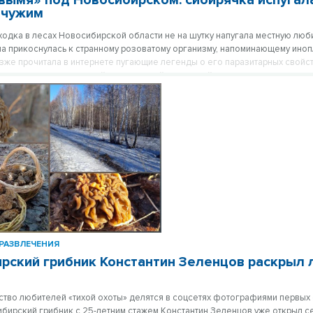
вымя» под Новосибирском: сибирячка испугал
-чужим
одка в лесах Новосибирской области не на шутку напугала местную люб
а прикоснулась к странному розоватому организму, напоминающему ино
озже прочитала в интернете пугающие легенды о его паразитарных свойст
 столкнулась с ликогалой древесинной, известной в народе как «волчье 
.
РАЗВЛЕЧЕНИЯ
рский грибник Константин Зеленцов раскрыл
тво любителей «тихой охоты» делятся в соцсетях фотографиями первых
ибирский грибник с 25-летним стажем Константин Зеленцов уже открыл с