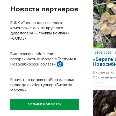
Новости партнеров
В ЖК «Гренландия» впервые
клиентские дни от крупного
девелопера — группы компаний
«СОЮЗ»
24.08.2025
Видеозапись обеспечит
«Берите 
прозрачность выборов в Госдуму в
Новосиби
Новосибирской области
В конце авгус
Обильные дожд
В память о подвиге: «Ростелеком»
города.
проведет кибертурнир «Битва за
Москву»
БОЛЬШЕ НОВОСТЕЙ