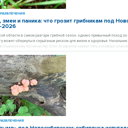
РАЗВЛЕЧЕНИЯ
 змеи и паника: что грозит грибникам под Но
е-2026
ой области в самом разгаре грибной сезон, однако привычный поход за
гу может обернуться серьёзным риском для жизни и здоровья. Начальник
Колыванскому лесничеству Олег Агафонов назвал пять основных опасно
х человека в лесу, и подробно рассказал, как не потеряться и защитить 
змеями.
РАЗВЛЕЧЕНИЯ