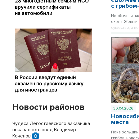
«Волчье 
с грибом
Необычная нах
охоты. Женщин
существо, а п
что сибирячка
«волчье вымя»
Новости районов
30.04.2026
Новосиби
места
Чудеса Легостаевского заказника
показал охотовед Владимир
Пока большинс
Коченов
грибов, новос