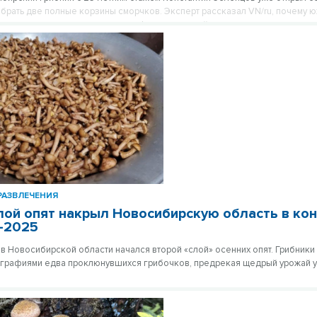
обрать две полные корзины сморчков. Эксперт рассказал VN/ru, почему
«молчат» и где искать первые трофеи к первомайским праздникам.
РАЗВЛЕЧЕНИЯ
лой опят накрыл Новосибирскую область в ко
-2025
 в Новосибирской области начался второй «слой» осенних опят. Грибники
графиями едва проклюнувшихся грибочков, предрекая щедрый урожай у