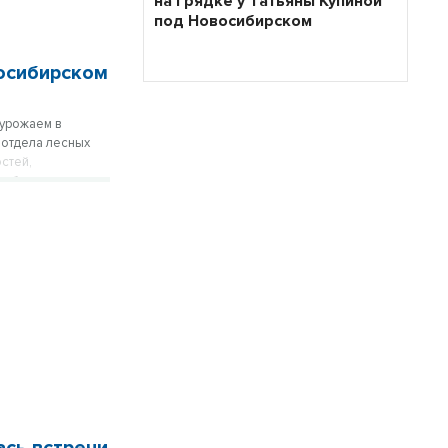
на грядке у Татьяны Купиной
под Новосибирском
восибирском
 урожаем в
 отдела лесных
стей,
себя при встрече