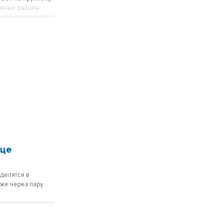
 южные районы
нце
 делятся в
же через пару