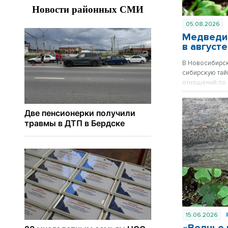
05.08.2026
Медведи,
в август
В Новосибирск
сибирскую тай
отношений по 
подстерегающи
со зверями и 
15.06.2026