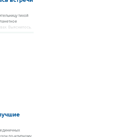
ась встречи
ительницу тихой
планетное
вах. Выяснилось,
молоко» или
 лучшие
 единичных
езон по-крупному.