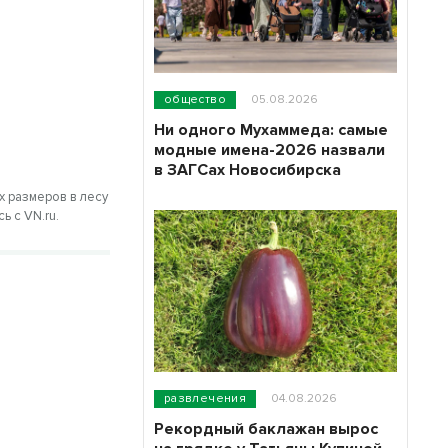
общество
05.08.2026
Ни одного Мухаммеда: самые
модные имена-2026 назвали
в ЗАГСах Новосибирска
х размеров в лесу
ь с VN.ru.
развлечения
04.08.2026
Рекордный баклажан вырос