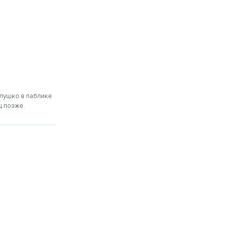
алушко в паблике
ц позже.