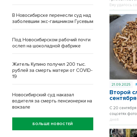
Ему удалось с
области пока 
В Новосибирске перенесли суд над
заболевшим экс-гаишником Гусевым
Под Новосибирском рабочий почти
ослеп на шоколадной фабрике
Житель Купино получил 200 тыс.
рублей за смерть матери от COVID-
19
21.09.2025
Второй с
Новосибирский суд наказал
сентября
водителя за смерть пенсионерки на
вокзале
С 20 сентября
соцсетях фото
дней.
БОЛЬШЕ НОВОСТЕЙ