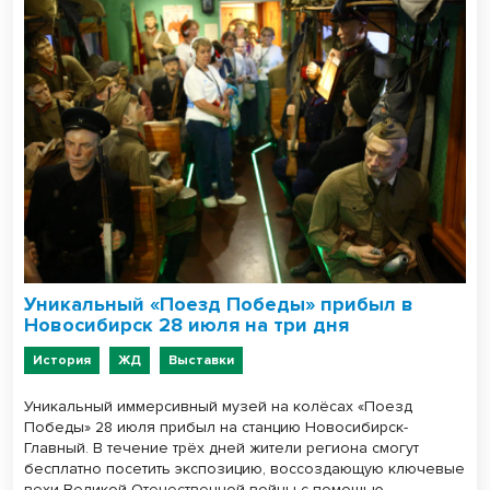
Уникальный «Поезд Победы» прибыл в
Новосибирск 28 июля на три дня
История
ЖД
Выставки
Уникальный иммерсивный музей на колёсах «Поезд
Победы» 28 июля прибыл на станцию Новосибирск-
Главный. В течение трёх дней жители региона смогут
бесплатно посетить экспозицию, воссоздающую ключевые
вехи Великой Отечественной войны с помощью