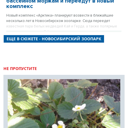
бассейном моржам и переедут в новый
комплекс
Новый комплекс «Арктика» планируют возвести в ближайшие
несколько лет в Новосибирском зоопарке. Сюда переедет
известная пара белых медведей Кай и Герда, а также полярные
совы, волки и песцы. Об этом рассказал в прямом эфире
«Новосибирских новостей» директор Новосибирского зоопарка
ЕЩЕ В СЮЖЕТЕ - НОВОСИБИРСКИЙ ЗООПАРК
Андрей Шило.
НЕ ПРОПУСТИТЕ