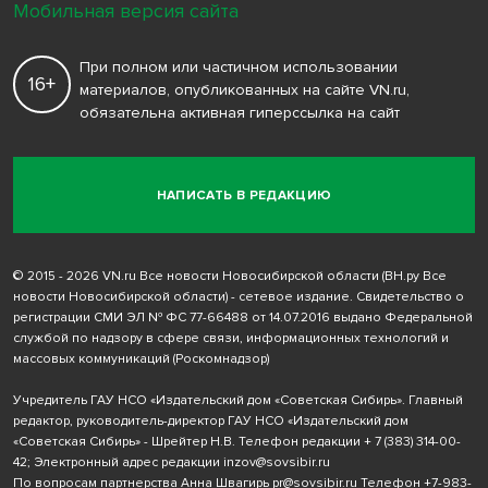
Мобильная версия сайта
При полном или частичном использовании
16+
материалов, опубликованных на сайте VN.ru,
обязательна активная гиперссылка на сайт
НАПИСАТЬ В РЕДАКЦИЮ
© 2015 - 2026 VN.ru Все новости Новосибирской области (ВН.ру Все
новости Новосибирской области) - сетевое издание. Свидетельство о
регистрации СМИ ЭЛ № ФС 77-66488 от 14.07.2016 выдано Федеральной
службой по надзору в сфере связи, информационных технологий и
массовых коммуникаций (Роскомнадзор)
Учредитель ГАУ НСО «Издательский дом «Советская Сибирь». Главный
редактор, руководитель-директор ГАУ НСО «Издательский дом
«Советская Сибирь» - Шрейтер Н.В. Телефон редакции
+ 7 (383) 314-00-
42
; Электронный адрес редакции
inzov@sovsibir.ru
По вопросам партнерства Анна Швагирь
pr@sovsibir.ru
Телефон
+7-983-