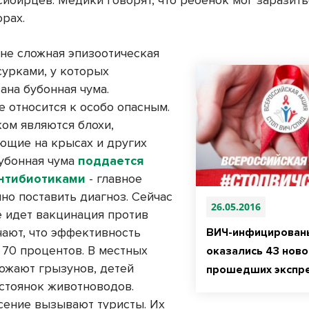
сибирцев. Медики говорят, что ребенок мог заразить
орах.
оне сложная эпизоотическая
сурками, у которых
ана бубонная чума.
е относится к особо опасным.
ом являются блохи,
ющие на крысах и других
Бубонная чума
поддается
нтибиотиками
- главное
но поставить диагноз. Сейчас
26.05.2016
е идет вакцинация против
чают, что эффективность
ВИЧ-инфицирован
 70 процентов. В местных
оказались 43 ново
тожают грызунов, детей
прошедших экспре
 стоянок животноводов.
сение вызывают туристы. Их