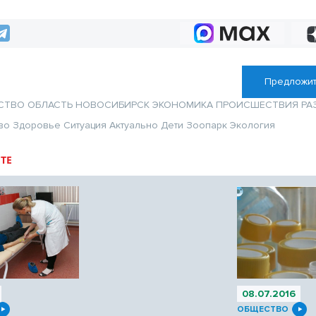
клещей в конце августа
Предложит
СТВО
ОБЛАСТЬ
НОВОСИБИРСК
ЭКОНОМИКА
ПРОИСШЕСТВИЯ
РА
во
Здоровье
Ситуация
Актуально
Дети
Зоопарк
Экология
ТЕ
08.07.2016
ОБЩЕСТВО