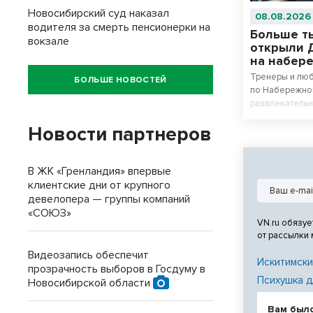
Новосибирский суд наказал
08.08.2026
водителя за смерть пенсионерки на
Больше т
вокзале
открыли 
на набер
Тренеры и люб
БОЛЬШЕ НОВОСТЕЙ
по Набережно
развлекатель
танцевальный 
Новости партнеров
В ЖК «Гренландия» впервые
клиентские дни от крупного
девелопера — группы компаний
«СОЮЗ»
VN.ru обязуе
от рассылки
Видеозапись обеспечит
Искитимски
прозрачность выборов в Госдуму в
Психушка д
Новосибирской области
Вам был