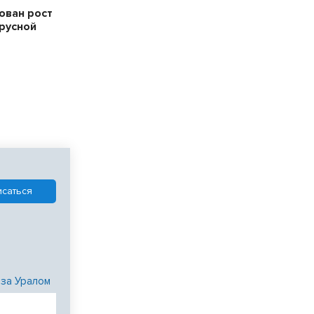
ован рост
русной
 за Уралом