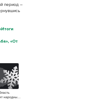
ый период –
вернувшись
«Итоги
ба», «От
бласть
ит народные