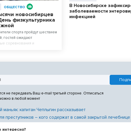
В Новосибирске зафиксир
ОБЩЕСТВО
заболеваемости энтерови
ысячи новосибирцев
инфекцией
День физкультурника
ежной
ители спорта пройдут шествием
й, гостей ожидают
ные соревнования и
фестиваль.
тся не передавать Ваш e-mail третьей стороне. Отписаться
 можно в любой момент
й маньяк: капитан Чеплыгин рассказывает
ля преступников – кого содержат в самой закрытой лечебнице
о интересно?