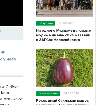
общество
05.08.2026
Ни одного Мухаммеда: самые
а
модные имена-2026 назвали
в ЗАГСах Новосибирска
ний
с у него
ми. Сейчас
 Кош-
развлечения
04.08.2026
не отдыхают
Рекордный баклажан вырос