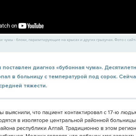
 чумы - блохи, паразитирующие на крысах и других грызунах. Фото с сайт
 поставлен диагноз «бубонная чума». Десятилет
пал в больницу с температурой под сорок. Сейча
средней тяжести.
ы выяснили, что пациент контактировал с 17-ю людь
ходятся в изоляторе центральной районной больницы
района республики Алтай. Традиционно в этом регио