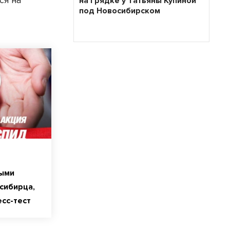
ся на
на грядке у Татьяны Купиной
под Новосибирском
ыми
сибирца,
сс-тест