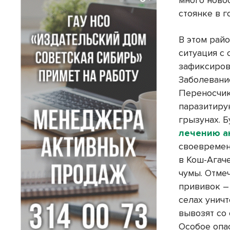
много ново
стоянке в г
В этом рай
ситуация с 
зафиксиров
Заболевани
Переносчик
паразитиру
грызунах. 
лечению а
своевремен
в Кош-Агач
чумы. Отме
прививок –
селах унич
вывозят со
Особое опа