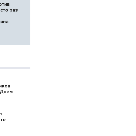
отив
сто раз
ина
е
иков
 Днем
л
кте