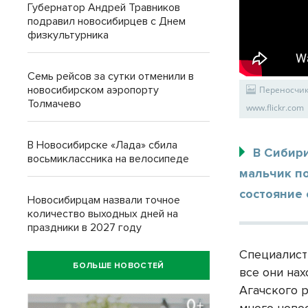
Губернатор Андрей Травников
подравил новосибирцев с Днем
физкультурника
Семь рейсов за сутки отменили в
новосибирском аэропорту
Переносчики
Толмачево
www.flickr.com
В Новосибирске «Лада» сбила
В Сибири
восьмиклассника на велосипеде
мальчик по
состояние 
Новосибирцам назвали точное
количество выходных дней на
праздники в 2027 году
Специалист
БОЛЬШЕ НОВОСТЕЙ
все они на
Агачского 