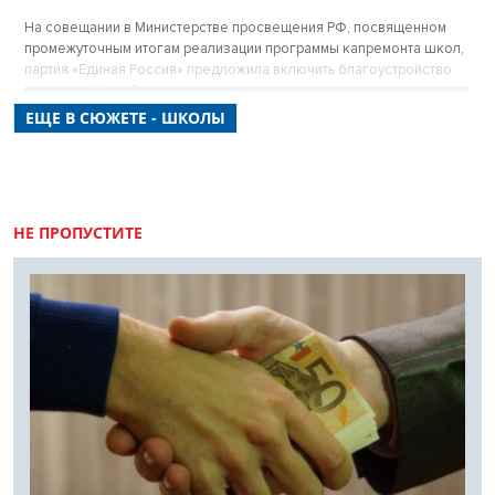
На совещании в Министерстве просвещения РФ, посвященном
промежуточным итогам реализации программы капремонта школ,
партия «Единая Россия» предложила включить благоустройство
территорий в работы по капитальному ремонту школ, а также
создать реестр недобросовестных подрядчиков, которые
ЕЩЕ В СЮЖЕТЕ - ШКОЛЫ
срывают сроки проведения работ.
НЕ ПРОПУСТИТЕ