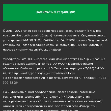
НАПИСАТЬ В РЕДАКЦИЮ
© 2015 - 2026 VN.ru Все новости Новосибирской области (ВН.ру Все
новости Новосибирской области) - сетевое издание. Свидетельство о
регистрации СМИ ЭЛ № ФС 77-66488 от 14.07.2016 выдано Федеральной
службой по надзору в сфере связи, информационных технологий и
массовых коммуникаций (Роскомнадзор)
Учредитель ГАУ НСО «Издательский дом «Советская Сибирь». Главный
редактор, руководитель-директор ГАУ НСО «Издательский дом
«Советская Сибирь» - Шрейтер Н.В. Телефон редакции
+ 7 (383) 314-00-
42
; Электронный адрес редакции
inzov@sovsibir.ru
По вопросам партнерства Анна Швагирь
pr@sovsibir.ru
Телефон
+7-983-
302-62-26
На информационном ресурсе применяются рекомендательные
технологии
(информационные технологии предоставления
информации на основе сбора, систематизации и анализа сведений,
относящихся к предпочтениям пользователей сети «Интернет»,
находящихся на территории Российской Федерации).