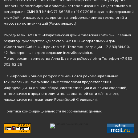
© 2015 - 2026 VN.ru Все новости Новосибирской области (ВН.ру Все
новости Новосибирской области) - сетевое издание. Свидетельство о
регистрации СМИ ЭЛ № ФС 77-66488 от 14.07.2016 выдано Федеральной
службой по надзору в сфере связи, информационных технологий и
массовых коммуникаций (Роскомнадзор)
Учредитель ГАУ НСО «Издательский дом «Советская Сибирь». Главный
редактор, руководитель-директор ГАУ НСО «Издательский дом
«Советская Сибирь» - Шрейтер Н.В. Телефон редакции
+ 7 (383) 314-00-
42
; Электронный адрес редакции
inzov@sovsibir.ru
По вопросам партнерства Анна Швагирь
pr@sovsibir.ru
Телефон
+7-983-
302-62-26
На информационном ресурсе применяются рекомендательные
технологии
(информационные технологии предоставления
информации на основе сбора, систематизации и анализа сведений,
относящихся к предпочтениям пользователей сети «Интернет»,
находящихся на территории Российской Федерации).
Политика конфиденциальности персональных данных