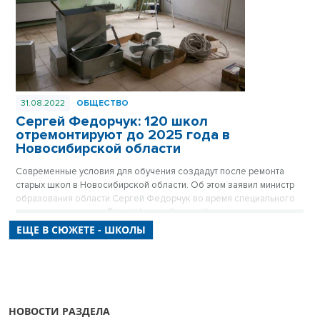
31.08.2022
ОБЩЕСТВО
Сергей Федорчук: 120 школ
отремонтируют до 2025 года в
Новосибирской области
Современные условия для обучения создадут после ремонта
старых школ в Новосибирской области. Об этом заявил министр
образования области Сергей Федорчук во время специального
выпуска программы «Вести Новосибирск». К началу нового
учебного года в регионе отремонтируют 13 школ.
ЕЩЕ В СЮЖЕТЕ - ШКОЛЫ
НОВОСТИ РАЗДЕЛА