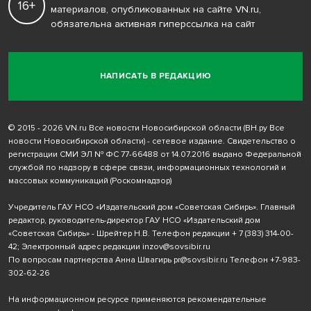
16+
материалов, опубликованных на сайте VN.ru,
обязательна активная гиперссылка на сайт
НАПИСАТЬ В РЕДАКЦИЮ
© 2015 - 2026 VN.ru Все новости Новосибирской области (ВН.ру Все
новости Новосибирской области) - сетевое издание. Свидетельство о
регистрации СМИ ЭЛ № ФС 77-66488 от 14.07.2016 выдано Федеральной
службой по надзору в сфере связи, информационных технологий и
массовых коммуникаций (Роскомнадзор)
Учредитель ГАУ НСО «Издательский дом «Советская Сибирь». Главный
редактор, руководитель-директор ГАУ НСО «Издательский дом
«Советская Сибирь» - Шрейтер Н.В. Телефон редакции
+ 7 (383) 314-00-
42
; Электронный адрес редакции
inzov@sovsibir.ru
По вопросам партнерства Анна Швагирь
pr@sovsibir.ru
Телефон
+7-983-
302-62-26
На информационном ресурсе применяются рекомендательные