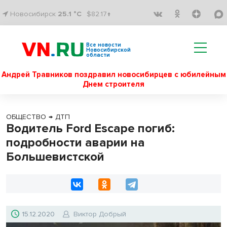
Новосибирск
25.1 °C
$82.17↑
Все новости
Новосибирской
области
Андрей Травников поздравил новосибирцев с юбилейным
Днем строителя
ОБЩЕСТВО
→
ДТП
Водитель Ford Escape погиб:
подробности аварии на
Большевистской
15.12.2020
Виктор Добрый