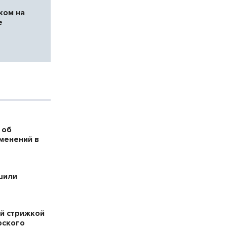
ком на
е
е
 об
менений в
шили
й стрижкой
рского