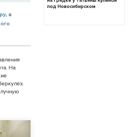
на грядке у Татьяны Купиной
под Новосибирском
ру, в
ного
авления
та. На
кие
беркулёз.
случную