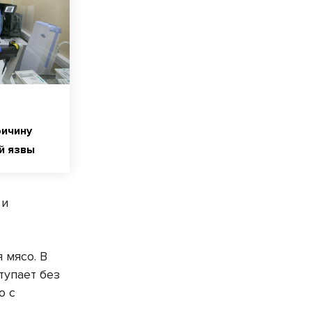
ричину
й язвы
 и
 мясо. В
тупает без
о с