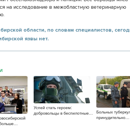
ся на исследование в межобластную ветеринарную
ю.
бирской области, по словам специалистов, сегод
бирской язвы нет.
МИ
Успей стать героем:
Больных туберку
добровольцы в беспилотные
принудительно
овосибирской
войска получат 2,9 млн рублей
госпитализирова
 больше
и места в вузах
Новосибирской о
ст