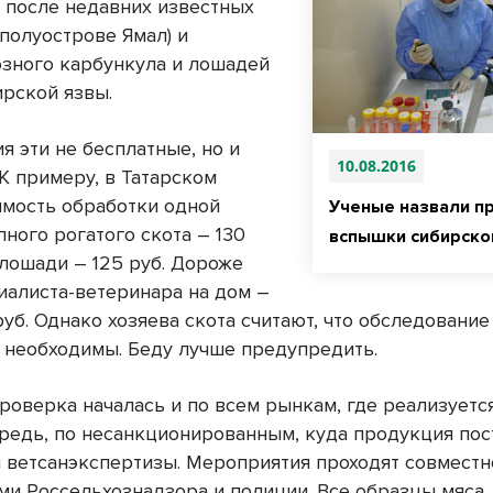
 после недавних известных
полуострове Ямал) и
зного карбункула и лошадей
ирской язвы.
я эти не бесплатные, но и
10.08.2016
К примеру, в Татарском
имость обработки одной
Ученые назвали п
ного рогатого скота – 130
вспышки сибирско
 лошади – 125 руб. Дороже
иалиста-ветеринара на дом –
уб. Однако хозяева скота считают, что обследование
 необходимы. Беду лучше предупредить.
роверка началась и по всем рынкам, где реализуется
редь, по несанкционированным, куда продукция пос
 ветсанэкспертизы. Мероприятия проходят совместн
ми Россельхознадзора и полиции. Все образцы мяса