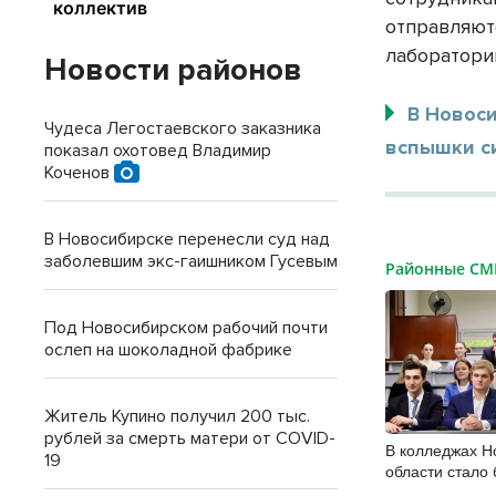
отправляют
лаборатори
Новости районов
В Новоси
Чудеса Легостаевского заказника
вспышки си
показал охотовед Владимир
Коченов
В Новосибирске перенесли суд над
заболевшим экс-гаишником Гусевым
Районные С
Под Новосибирском рабочий почти
ослеп на шоколадной фабрике
Житель Купино получил 200 тыс.
рублей за смерть матери от COVID-
В колледжах Н
19
области стало
бюджетных ме