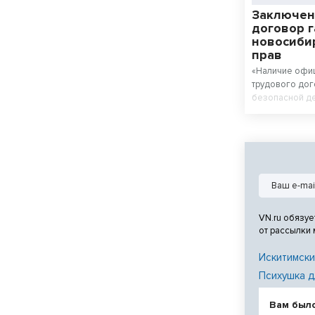
Заключен
договор 
новосиби
прав
«Наличие офи
трудового дог
безопасной де
нарушения раб
работника. Пр
обязан заключ
договор», - р
Государственн
Новосибирско
VN.ru обязуе
от рассылки
Искитимски
Психушка д
Вам был