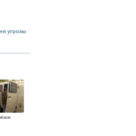
ня угрозы
лёзом
ли в
бласти