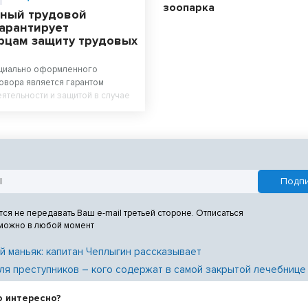
зоопарка
ный трудовой
гарантирует
рцам защиту трудовых
циально оформленного
овора является гарантом
ятельности и защитой в случае
отодателем трудовых прав
и приеме на работу работодатель
ить с работником трудовой
ассказал руководитель
ой инспекции труда в
й области Вадим Балашов.
тся не передавать Ваш e-mail третьей стороне. Отписаться
 можно в любой момент
й маньяк: капитан Чеплыгин рассказывает
ля преступников – кого содержат в самой закрытой лечебнице
о интересно?