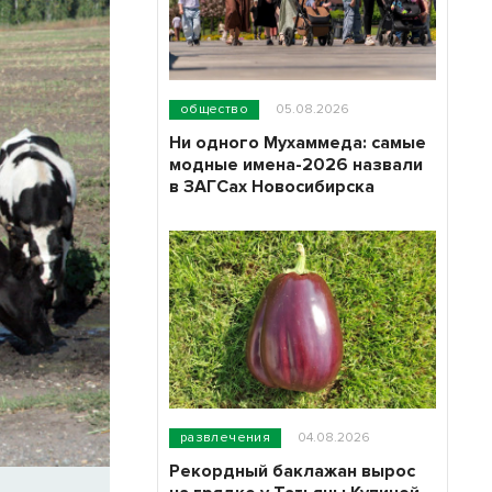
общество
05.08.2026
Ни одного Мухаммеда: самые
модные имена-2026 назвали
в ЗАГСах Новосибирска
развлечения
04.08.2026
Рекордный баклажан вырос