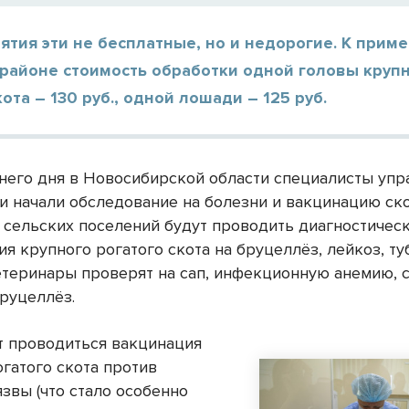
тия эти не бесплатные, но и недорогие. К приме
 районе стоимость обработки одной головы круп
кота – 130 руб., одной лошади – 125 руб.
него дня в Новосибирской области специалисты упр
и начали обследование на болезни и вакцинацию ско
 сельских поселений будут проводить диагностичес
я крупного рогатого скота на бруцеллёз, лейкоз, ту
теринары проверят на сап, инфекционную анемию, 
бруцеллёз.
т проводиться вакцинация
огатого скота против
звы (что стало особенно