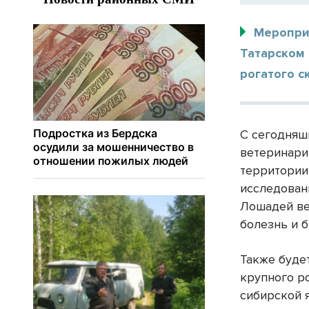
Мероприя
Татарском
рогатого с
С сегодняш
ветеринари
территории
исследовани
Лошадей ве
болезнь и 
Также буде
крупного р
сибирской я