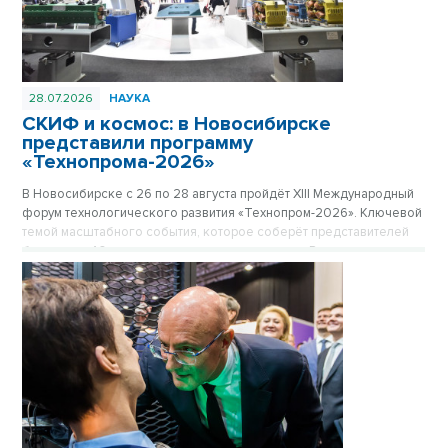
28.07.2026
НАУКА
СКИФ и космос: в Новосибирске
представили программу
«Технопрома-2026»
В Новосибирске с 26 по 28 августа пройдёт ХIII Международный
форум технологического развития «Технопром-2026». Ключевой
темой масштабного события, которое соберёт представителей
более чем 40 стран мира и десятков регионов России, станет
мегасайенс-проект «Сибирский кольцевой источник фотонов»
(СКИФ) и его роль в достижении технологического лидерства
страны.