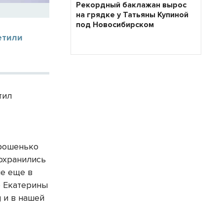
Рекордный баклажан вырос
на грядке у Татьяны Купиной
под Новосибирском
етили
тил
орошенько
сохранились
не еще в
ю Екатерины
g и в нашей