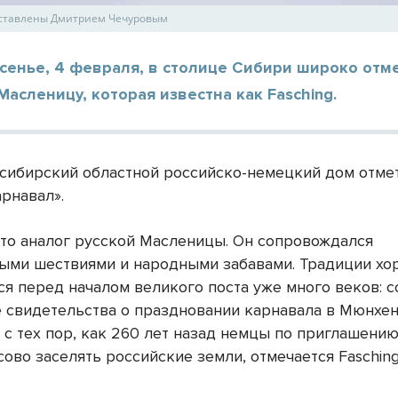
ставлены Дмитрием Чечуровым
сенье, 4 февраля, в столице Сибири широко отм
асленицу, которая известна как Fasching.
сибирский областной российско-немецкий дом отме
арнавал».
 это аналог русской Масленицы. Он сопровождался
ыми шествиями и народными забавами. Традиции х
ся перед началом великого поста уже много веков: 
 свидетельства о праздновании карнавала в Мюнхе
А с тех пор, как 260 лет назад немцы по приглашени
ссово заселять российские земли, отмечается Faschin