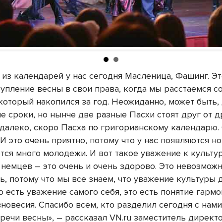
 из календарей у нас сегодня Масленица, Фашинг. Э
тупление весны в свои права, когда мы расстаемся с
 который накопился за год. Неожиданно, может быть,
е сроки, но нынче две разные Пасхи стоят друг от д
 далеко, скоро Пасха по григорианскому календарю.
 И это очень приятно, потому что у нас появляются но
ется много молодежи. И вот такое уважение к культу
 немцев – это очень и очень здорово. Это невозмож
ь, потому что мы все знаем, что уважение культуры 
о есть уважение самого себя, это есть понятие гармо
новесия. Спасибо всем, кто разделил сегодня с нами
тречи весны», – рассказал VN.ru заместитель директ