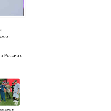
и
ехсот
в России с
пасатели