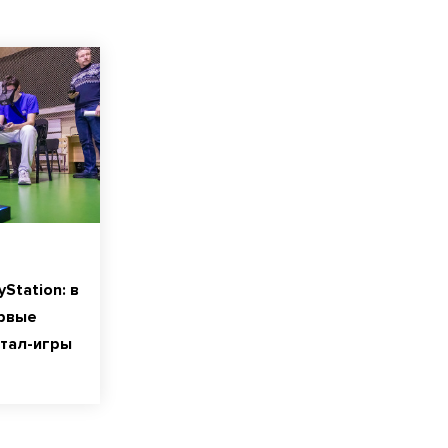
Station: в
рвые
тал-игры