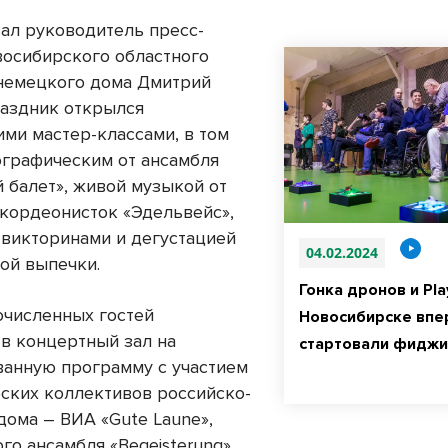
зал руководитель пресс-
осибирского областного
немецкого дома Дмитрий
раздник открылся
ими мастер-классами, в том
ографическим от ансамбля
 балет», живой музыкой от
ккордеонисток «Эдельвейс»,
викторинами и дегустацией
04.02.2024
ой выпечки.
Гонка дронов и Play
очисленных гостей
Новосибирске впе
 в концертный зал на
стартовали фиджи
ванную программу с участием
еских коллективов российско-
дома – ВИА «Gute Laune»,
го ансамбля «Begeisterung»,