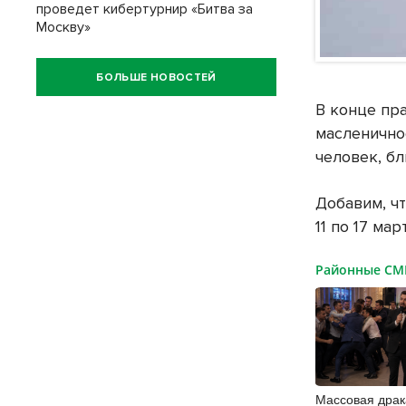
проведет кибертурнир «Битва за
Москву»
БОЛЬШЕ НОВОСТЕЙ
В конце пр
масленичное
человек, бл
Добавим, ч
11 по 17 мар
Районные С
Массовая драк