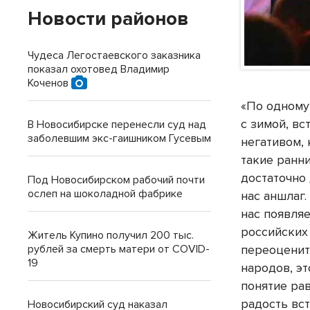
Новости районов
Чудеса Легостаевского заказника
показал охотовед Владимир
Коченов
«По одному
с зимой, вс
В Новосибирске перенесли суд над
заболевшим экс-гаишником Гусевым
негативом,
такие ранни
достаточно
Под Новосибирском рабочий почти
ослеп на шоколадной фабрике
нас аншлаг.
нас появля
российских
Житель Купино получил 200 тыс.
рублей за смерть матери от COVID-
переоценит
19
народов, эт
понятие рав
радость вс
Новосибирский суд наказал