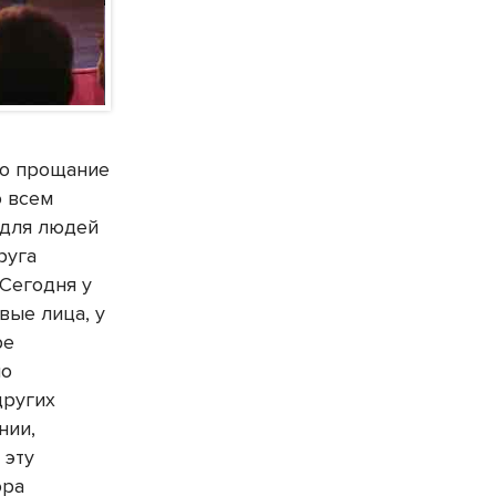
то прощание
о всем
 для людей
руга
 Сегодня у
вые лица, у
ре
но
других
нии,
 эту
ора