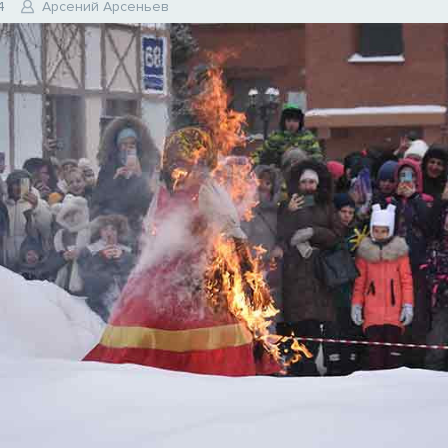
4
Арсений Арсеньев