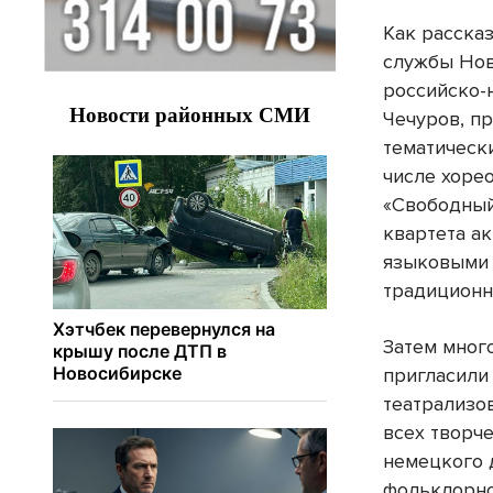
Как расска
службы Нов
российско-
Чечуров, п
тематическ
числе хоре
«Свободный
квартета а
языковыми 
традиционн
Затем мног
пригласили
театрализо
всех творч
немецкого 
фольклорно