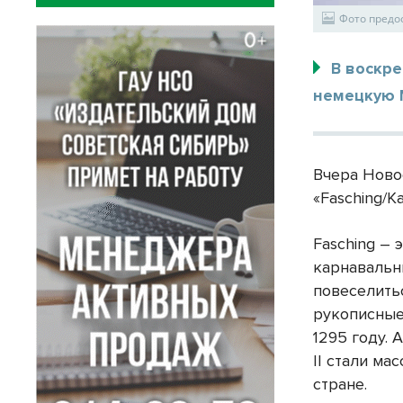
Фото предо
В воскре
немецкую М
Вчера Ново
«Fasching/К
Fasching –
карнавальн
повеселить
рукописные
1295 году. 
II стали ма
стране.