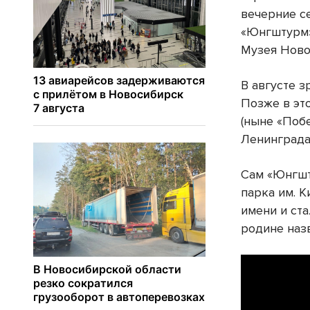
вечерние с
«Юнгштурм»
Музея Ново
В августе 
Позже в эт
(ныне «Поб
Ленинграда
Сам «Юнгшт
парка им. 
имени и ста
родине наз