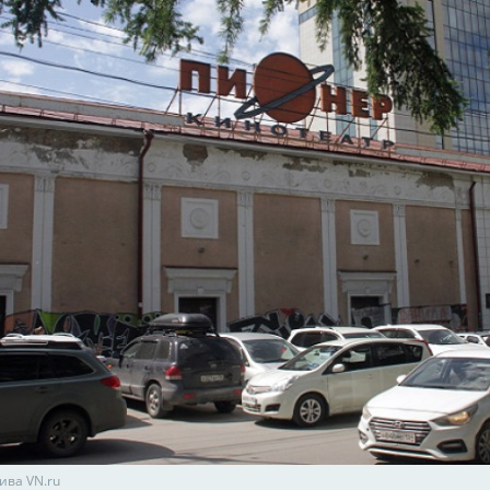
ива VN.ru