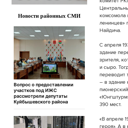
комитет РКП
Центральны
комсомола 
ленинцев» 
Найдича.
С апреля 19
здание пер
зрителя, к
и сыро. Тог
переводит т
– в здание
пионерский
«Юнгштурм»
390 мест.
«В апреле 
героя». А в