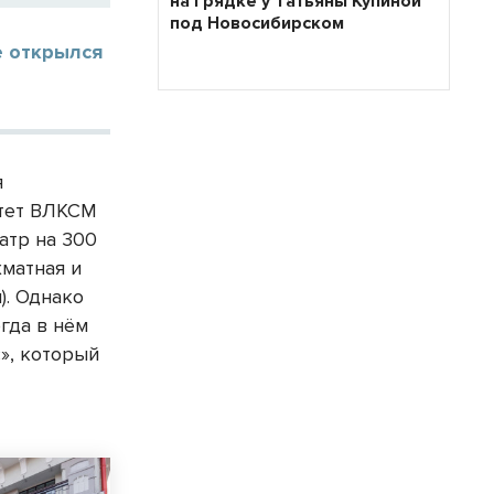
на грядке у Татьяны Купиной
под Новосибирском
е открылся
я
итет ВЛКСМ
атр на 300
хматная и
). Однако
огда в нём
», который