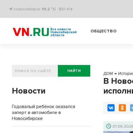
Новосибирск
19.2 °C
$81.41↑
Все новости
ОБЩЕСТВО
Новосибирской
области
НАЙТИ
ДОМ
→
Истори
В Ново
Новости
исполн
Годовалый ребёнок оказался
заперт в автомобиле в
Новосибирске
01.06.202