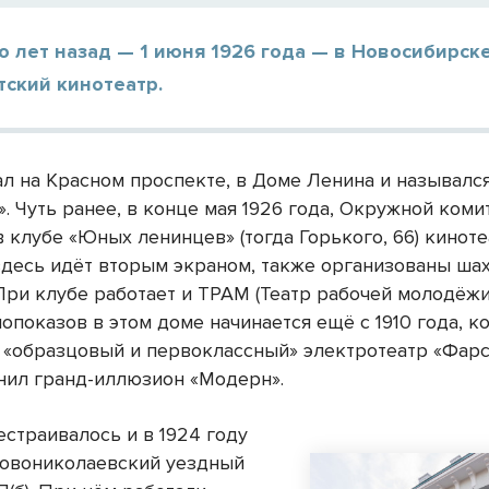
о лет назад — 1 июня 1926 года — в Новосибирск
тский кинотеатр.
ал на Красном проспекте, в Доме Ленина и называлс
. Чуть ранее, в конце мая 1926 года, Окружной ком
 клубе «Юных ленинцев» (тогда Горького, 66) киноте
 здесь идёт вторым экраном, также организованы ша
При клубе работает и ТРАМ (Театр рабочей молодёжи
опоказов в этом доме начинается ещё с 1910 года, к
 «образцовый и первоклассный» электротеатр «Фарс
нил гранд-иллюзион «Модерн».
естраивалось и в 1924 году
Новониколаевский уездный