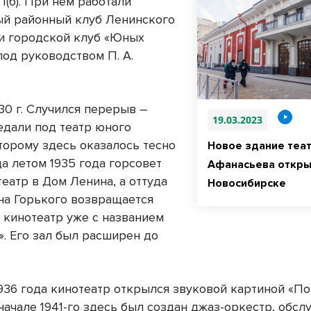
(б). При нём работали
й районный клуб Ленинского
и городской клуб «Юных
под руководством П. А.
30 г. Случился перерыв –
19.03.2023
едали под театр юного
оторому здесь оказалось тесно
Новое здание теа
да летом 1935 года горсовет
Афанасьева откры
еатр в Дом Ленина, а оттуда
Новосибирске
 на Горького возвращается
 кинотеатр уже с названием
. Его зал был расширен до
1936 года кинотеатр открылся звуковой картиной «П
 начале 1941-го здесь был создан джаз-оркестр, об