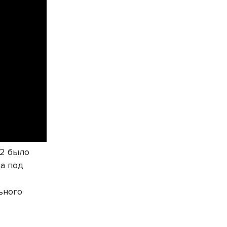
52 было
а под
ьного