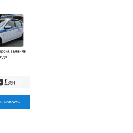
рска заявили
еда-
Дзен
ь новость