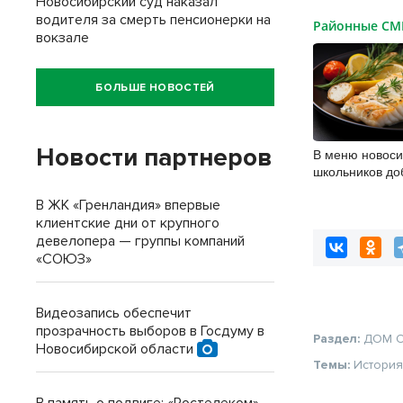
Новосибирский суд наказал
водителя за смерть пенсионерки на
Районные С
вокзале
БОЛЬШЕ НОВОСТЕЙ
Новости партнеров
В меню новоси
школьников до
и морепродукт
В ЖК «Гренландия» впервые
клиентские дни от крупного
девелопера — группы компаний
«СОЮЗ»
Видеозапись обеспечит
прозрачность выборов в Госдуму в
Раздел:
ДОМ
Новосибирской области
Темы:
Истори