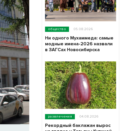
общество
05.08.2026
Ни одного Мухаммеда: самые
модные имена-2026 назвали
в ЗАГСах Новосибирска
развлечения
04.08.2026
Рекордный баклажан вырос