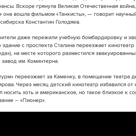
еансы. Вскоре грянула Великая Отечественная война,
 она вошла фильмом «Танкисты», — говорит научны
сибирска Константин Голодяев.
зрители даже пережили учебную бомбардировку и эв
о здание с проспекта Сталина переезжает кинотеатр
еда»), на месте которого разместился эвакуированны
 завод им. Коминтерна.
урм» переезжает за Каменку, в помещение театра д
Кирова. Через месяц детский кинотеатр избавился от
л носить хоть и американское, но такое близкое к с
вание – «Пионер».