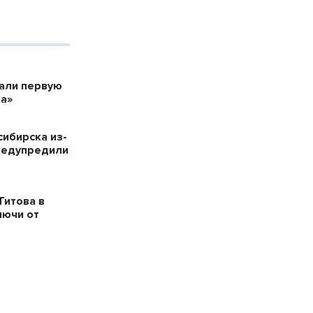
дали первую
а»
сибирска из-
редупредили
Титова в
лючи от