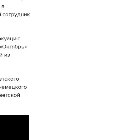
 в
й сотрудник
акуацию.
 «Октябрь»
й из
етского
 немецкого
оветской