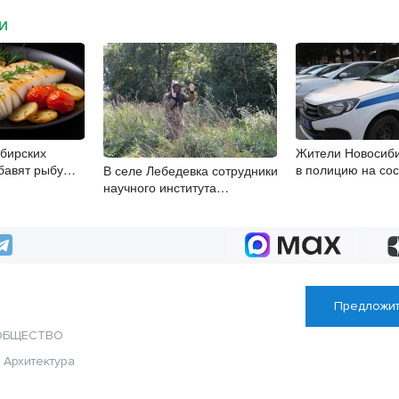
МИ
бирских
Жители Новосиби
бавят рыбу
в полицию на сос
В селе Лебедевка сотрудники
ы
дебошира
научного института
определяют участок для
скважины
Предложит
ОБЩЕСТВО
я
Архитектура