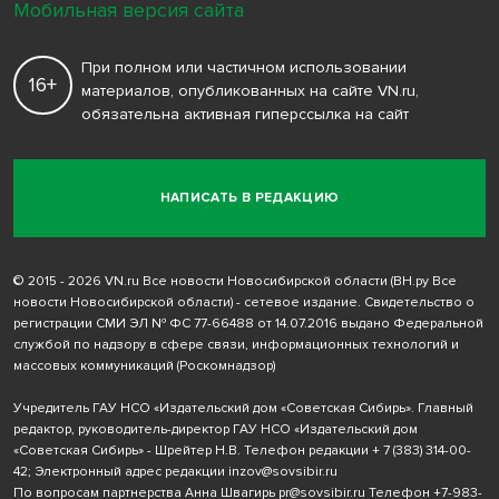
Мобильная версия сайта
При полном или частичном использовании
16+
материалов, опубликованных на сайте VN.ru,
обязательна активная гиперссылка на сайт
НАПИСАТЬ В РЕДАКЦИЮ
© 2015 - 2026 VN.ru Все новости Новосибирской области (ВН.ру Все
новости Новосибирской области) - сетевое издание. Свидетельство о
регистрации СМИ ЭЛ № ФС 77-66488 от 14.07.2016 выдано Федеральной
службой по надзору в сфере связи, информационных технологий и
массовых коммуникаций (Роскомнадзор)
Учредитель ГАУ НСО «Издательский дом «Советская Сибирь». Главный
редактор, руководитель-директор ГАУ НСО «Издательский дом
«Советская Сибирь» - Шрейтер Н.В. Телефон редакции
+ 7 (383) 314-00-
42
; Электронный адрес редакции
inzov@sovsibir.ru
По вопросам партнерства Анна Швагирь
pr@sovsibir.ru
Телефон
+7-983-