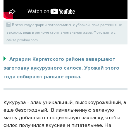
В этом году аграрии поторопились с уборкой, пока растения не
высохли, ведь в регионе стоит аномальная жара. Фото взято с
сайта pixabay.com
Аграрии Каргатского района завершают
заготовку кукурузного силоса. Урожай этого
года собирают раньше срока.
Кукуруза - злак уникальный, высокоурожайный, а
еще безотходный.
В измельченную зеленую
массу добавляют специальную закваску, чтобы
силос получился вкуснее и питательнее. На