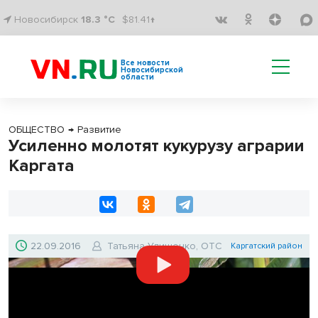
Новосибирск
18.3 °C
$81.41↑
Все новости
Новосибирской
области
ОБЩЕСТВО
→
Развитие
Усиленно молотят кукурузу аграрии
Каргата
22.09.2016
Татьяна Улищенко, ОТС
Каргатский район