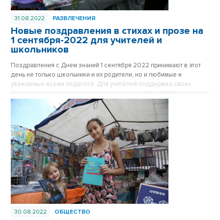
31.08.2022
РАЗВЛЕЧЕНИЯ
Новые поздравления в стихах и прозе на
1 сентября-2022 для учителей и
школьников
Поздравления с Днем знаний 1 сентября 2022 принимают в этот
день не только школьники и их родители, но и любимые и
уважаемые всеми педагоги. Для учителей поддержка своих
учеников очень важна, ведь впереди – новый учебный год,
новые испытания и победы. Как поздравить теплыми словами и
трогательными стихами школьников и учителей в WhatsAppе и
других мессенджерах, соцсетях или СМС– выбирайте
понравившиеся поздравления в нашей подборке к 1 сентября.
30.08.2022
ОБЩЕСТВО