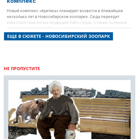
комплекс
Новый комплекс «Арктика» планируют возвести в ближайшие
несколько лет в Новосибирском зоопарке. Сюда переедет
известная пара белых медведей Кай и Герда, а также полярные
совы, волки и песцы. Об этом рассказал в прямом эфире
«Новосибирских новостей» директор Новосибирского зоопарка
ЕЩЕ В СЮЖЕТЕ - НОВОСИБИРСКИЙ ЗООПАРК
Андрей Шило.
НЕ ПРОПУСТИТЕ