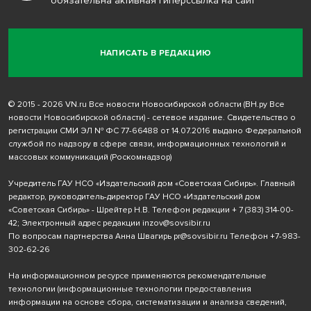
обязательна активная гиперссылка на сайт
НАПИСАТЬ В РЕДАКЦИЮ
© 2015 - 2026 VN.ru Все новости Новосибирской области (ВН.ру Все
новости Новосибирской области) - сетевое издание. Свидетельство о
регистрации СМИ ЭЛ № ФС 77-66488 от 14.07.2016 выдано Федеральной
службой по надзору в сфере связи, информационных технологий и
массовых коммуникаций (Роскомнадзор)
Учредитель ГАУ НСО «Издательский дом «Советская Сибирь». Главный
редактор, руководитель-директор ГАУ НСО «Издательский дом
«Советская Сибирь» - Шрейтер Н.В. Телефон редакции
+ 7 (383) 314-00-
42
; Электронный адрес редакции
inzov@sovsibir.ru
По вопросам партнерства Анна Швагирь
pr@sovsibir.ru
Телефон
+7-983-
302-62-26
На информационном ресурсе применяются рекомендательные
технологии
(информационные технологии предоставления
информации на основе сбора, систематизации и анализа сведений,