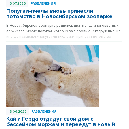
16.07.2026
РАЗВЛЕЧЕНИЯ
Попугаи-пчелы вновь принесли
потомство в Новосибирском зоопарке
В Новосибирском зоопарке родились два птенца многоцветных
лорикетов. Яркие попугаи, которых за любовь к нектару и пыльце
иногда называют «попугаями-пчёлами», приносят потомство
практически каждый год, и этот не стал исключением.
18.06.2026
РАЗВЛЕЧЕНИЯ
Кай и Герда отдадут свой дом с
бассейном моржам и переедут в новый