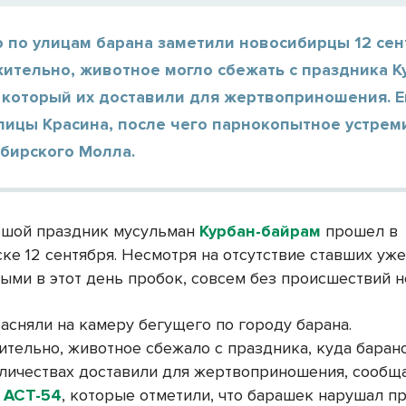
 по улицам барана заметили новосибирцы 12 сен
ительно, животное могло сбежать с праздника К
а который их доставили для жертвоприношения. Е
лицы Красина, после чего парнокопытное устрем
ибирского Молла.
шой праздник мусульман
Курбан-байрам
прошел в
ке 12 сентября. Несмотря на отсутствие ставших уж
ыми в этот день пробок, совсем без происшествий н
асняли на камеру бегущего по городу барана.
тельно, животное сбежало с праздника, куда баран
личествах доставили для жертвоприношения, сообщ
и
АСТ-54
, которые отметили, что барашек нарушал п