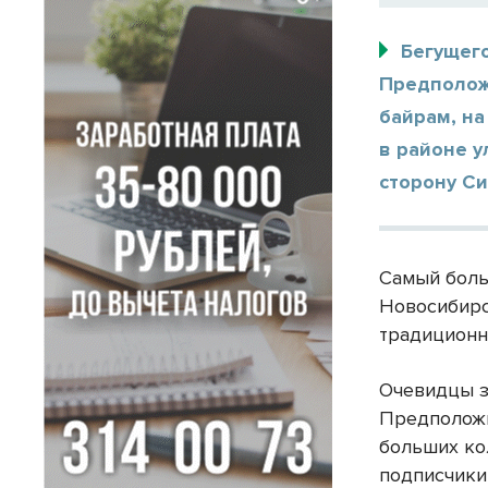
Бегущего
Предполож
байрам, н
в районе у
сторону С
Самый боль
Новосибирс
традиционн
Очевидцы з
Предположи
больших ко
подписчик