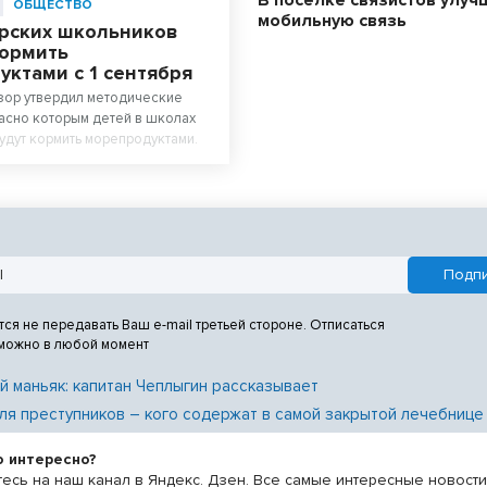
ОБЩЕСТВО
мобильную связь
рских школьников
кормить
ктами с 1 сентября
зор утвердил методические
ласно которым детей в школах
удут кормить морепродуктами.
тся не передавать Ваш e-mail третьей стороне. Отписаться
 можно в любой момент
й маньяк: капитан Чеплыгин рассказывает
ля преступников – кого содержат в самой закрытой лечебнице
о интересно?
есь на наш канал в Яндекс. Дзен. Все самые интересные новост