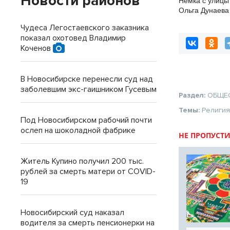
Новости районов
Немка с улицы
Ольга Дунаева
хранит то, что
Чудеса Легостаевского заказника
показал охотовед Владимир
Коченов
В Новосибирске перенесли суд над
заболевшим экс-гаишником Гусевым
Раздел:
ОБЩЕ
Темы:
Религи
Под Новосибирском рабочий почти
ослеп на шоколадной фабрике
НЕ ПРОПУСТИ
Житель Купино получил 200 тыс.
рублей за смерть матери от COVID-
19
Новосибирский суд наказал
водителя за смерть пенсионерки на