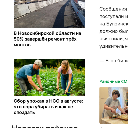
Сообщения 
поступали и
на Бугринск
должно был
выяснили, 
удивительно
— Его сбили
Районные С