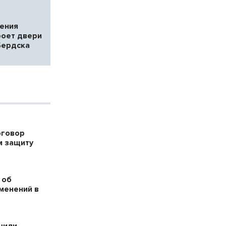
ения
роет двери
Бердска
оговор
м защиту
 об
менений в
шили