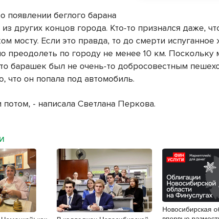
о появлении беглого барана
 из других концов города. Кто-то признался даже, чт
ом мосту. Если это правда, то до смерти испуганное
о преодолеть по городу не менее 10 км. Поскольку
что барашек был не очень-то добросовестным пешех
, что он попала под автомобиль.
 потом, - написала Светлана Перкова.
МИ
Новосибирская о
впервые размест