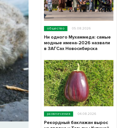
общество
05.08.2026
Ни одного Мухаммеда: самые
модные имена-2026 назвали
в ЗАГСах Новосибирска
развлечения
04.08.2026
Рекордный баклажан вырос