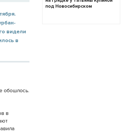
на грядке у Татьяны Купиной
под Новосибирском
тября.
урбан-
го видели
илось в
е
е обошлось.
ов в
ают
равила