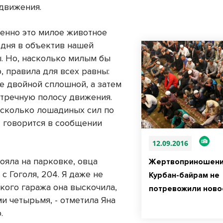
движения.
менно это милое животное
одня в объектив нашей
. Но, насколько милым бы
, правила для всех равны:
е двойной сплошной, а затем
стречную полосу движения.
 сколько лошадиных сил по
– говорится в сообщении
12.09.2016
ояла на парковке, овца
Жертвоприношени
с Гоголя, 204. Я даже не
Курбан-байрам не
акого гаража она выскочила,
потревожили ново
и четырьмя, - отметила Яна
.