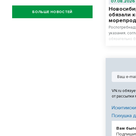
07.08.2026
Новосиби
БОЛЬШЕ НОВОСТЕЙ
обязали 
морепроду
Роспотребнад
указания, сог
обязательно б
VN.ru обязуе
от рассылки
Искитимски
Психушка д
Вам был
Подпишит