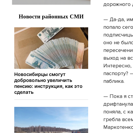
дорожного 
— Да-да, и
попало сег
подписчицы
оно не было
пересечени
выход на в
Интересно,
паспорту? 
паблика.
— Пока я ст
дрифтанула 
поняла, с к
гребла всем
Маркотенко