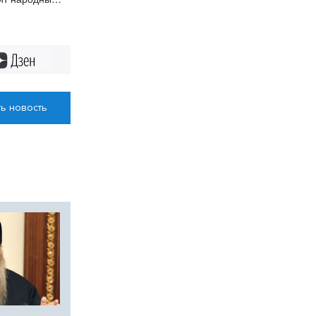
Дзен
ь новость