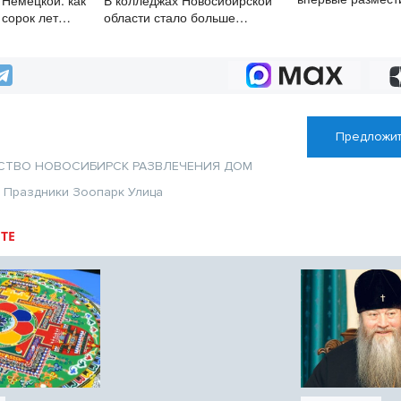
 Немецкой: как
В колледжах Новосибирской
облигации
 сорок лет
области стало больше
 нельзя забыть
бюджетных мест
Предложит
СТВО
НОВОСИБИРСК
РАЗВЛЕЧЕНИЯ
ДОМ
я
Праздники
Зоопарк
Улица
ТЕ