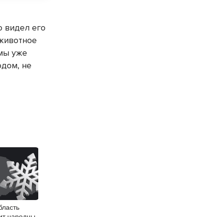
о видел его
 животное
 мы уже
одом, не
бласть
ит народные