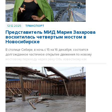
12.12.2025
ТРАНСПОРТ
Представитель МИД Мария Захарова
восхитилась четвертым мостом в
Новосибирске
В столице Сибири, в ночь с 15 на 16 декабря, состоится
долгожданное частичное открытие движения по новому
мостовому переходу через реку Обь, известному как
«Центральный». Это событие привлекло внимание официального
представителя Министерства иностранных дел России.