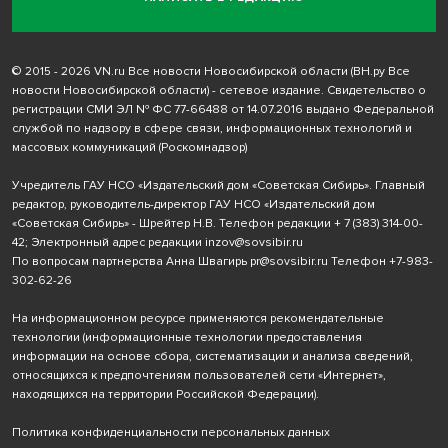
© 2015 - 2026 VN.ru Все новости Новосибирской области (ВН.ру Все
новости Новосибирской области) - сетевое издание. Свидетельство о
регистрации СМИ ЭЛ № ФС 77-66488 от 14.07.2016 выдано Федеральной
службой по надзору в сфере связи, информационных технологий и
массовых коммуникаций (Роскомнадзор)
Учредитель ГАУ НСО «Издательский дом «Советская Сибирь». Главный
редактор, руководитель-директор ГАУ НСО «Издательский дом
«Советская Сибирь» - Шрейтер Н.В. Телефон редакции
+ 7 (383) 314-00-
42
; Электронный адрес редакции
inzov@sovsibir.ru
По вопросам партнерства Анна Швагирь
pr@sovsibir.ru
Телефон
+7-983-
302-62-26
На информационном ресурсе применяются рекомендательные
технологии
(информационные технологии предоставления
информации на основе сбора, систематизации и анализа сведений,
относящихся к предпочтениям пользователей сети «Интернет»,
находящихся на территории Российской Федерации).
Политика конфиденциальности персональных данных