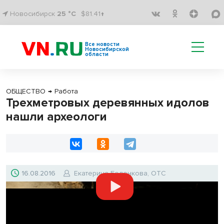
Новосибирск
25 °C
$81.41↑
Все новости
Новосибирской
области
ОБЩЕСТВО
→
Работа
Трехметровых деревянных идолов
нашли археологи
16.08.2016
Екатерина Беленкова, ОТС