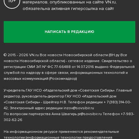
16+
материалов, опубликованных на сайте VN.ru,
обязательна активная гиперссылка на сайт
НАПИСАТЬ В РЕДАКЦИЮ
© 2015 - 2026 VN.ru Все новости Новосибирской области (ВН.ру Все
новости Новосибирской области) - сетевое издание. Свидетельство о
регистрации СМИ ЭЛ № ФС 77-66488 от 14.07.2016 выдано Федеральной
службой по надзору в сфере связи, информационных технологий и
массовых коммуникаций (Роскомнадзор)
Учредитель ГАУ НСО «Издательский дом «Советская Сибирь». Главный
редактор, руководитель-директор ГАУ НСО «Издательский дом
«Советская Сибирь» - Шрейтер Н.В. Телефон редакции
+ 7 (383) 314-00-
42
; Электронный адрес редакции
inzov@sovsibir.ru
По вопросам партнерства Анна Швагирь
pr@sovsibir.ru
Телефон
+7-983-
302-62-26
На информационном ресурсе применяются рекомендательные
технологии
(информационные технологии предоставления