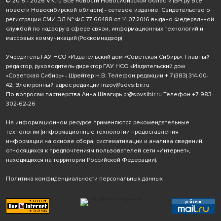
© 2015 - 2026 VN.ru Все новости Новосибирской области (ВН.ру Все
новости Новосибирской области) - сетевое издание. Свидетельство о
регистрации СМИ ЭЛ № ФС 77-66488 от 14.07.2016 выдано Федеральной
службой по надзору в сфере связи, информационных технологий и
массовых коммуникаций (Роскомнадзор)
Учредитель ГАУ НСО «Издательский дом «Советская Сибирь». Главный
редактор, руководитель-директор ГАУ НСО «Издательский дом
«Советская Сибирь» - Шрейтер Н.В. Телефон редакции
+ 7 (383) 314-00-
42
; Электронный адрес редакции
inzov@sovsibir.ru
По вопросам партнерства Анна Швагирь
pr@sovsibir.ru
Телефон
+7-983-
302-62-26
На информационном ресурсе применяются рекомендательные
технологии
(информационные технологии предоставления
информации на основе сбора, систематизации и анализа сведений,
относящихся к предпочтениям пользователей сети «Интернет»,
находящихся на территории Российской Федерации).
Политика конфиденциальности персональных данных