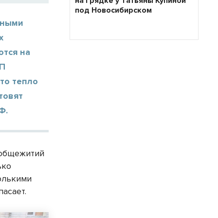
на грядке у Татьяны Купиной
под Новосибирском
зными
х
ются на
УП
что тепло
товят
Ф.
 общежитий
ько
колькими
пасает.