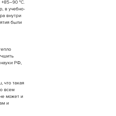
 +85–90 °C.
, в учебно-
ура внутри
нятия были
тепло
учшить
науки РФ,
 что такая
во всем
не может и
ам и