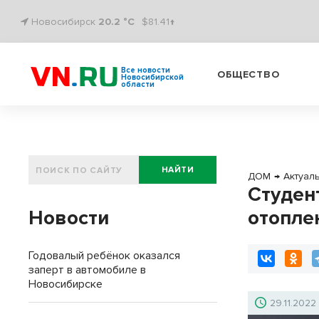
Новосибирск
20.2 °C
$81.41↑
Все новости
ОБЩЕСТВО
Новосибирской
области
НАЙТИ
ДОМ
→
Актуал
Студен
Новости
отопле
Годовалый ребёнок оказался
заперт в автомобиле в
Новосибирске
29.11.2022