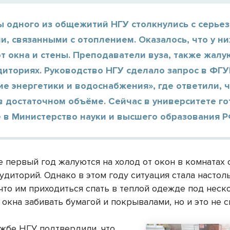
ы одного из общежитий НГУ столкнулись с серье
, связанными с отоплением. Оказалось, что у ни
 окна и стены. Преподаватели вуза, также жалу
диториях. Руководство НГУ сделало запрос в ФГ
е энергетики и водоснабжения», где ответили, 
в достаточном объёме. Сейчас в университете го
 в Министерство науки и высшего образования Р
е первый год жалуются на холод от окон в комнатах
удиторий. Однако в этом году ситуация стала настол
 что им приходиться спать в теплой одежде под нес
 окна забивать бумагой и покрывалами, но и это не с
ужбе НГУ подтвердили, что