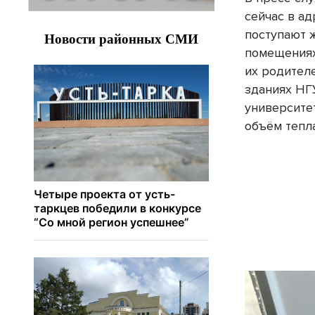
сейчас в а
поступают 
помещениях
их родител
зданиях НГУ
университе
объём тепл