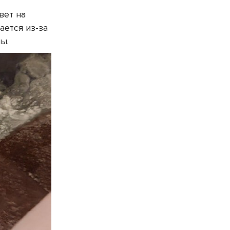
вет на
ается из-за
ы.