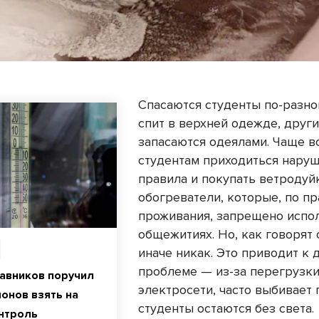
Спасаются студенты по-разно
спит в верхней одежде, друг
запасаются одеялами. Чаще в
студентам приходиться нару
правила и покупать ветродуй
обогреватели, которые, по п
проживания, запрещено испо
общежитиях. Но, как говорят 
иначе никак. Это приводит к 
проблеме — из-за перегрузк
авников поручил
электросети, часто выбивает 
йонов взять на
студенты остаются без света.
нтроль