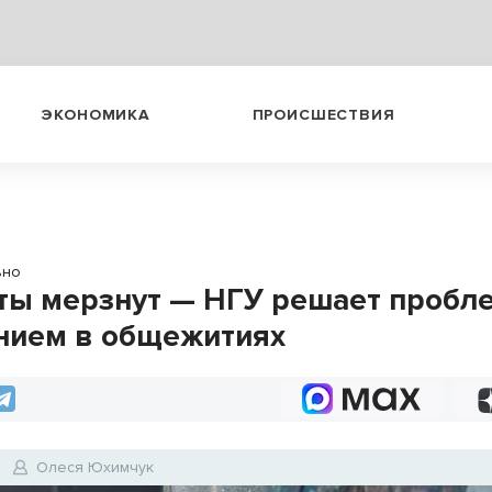
ЭКОНОМИКА
ПРОИСШЕСТВИЯ
ьно
ты мерзнут — НГУ решает пробле
нием в общежитиях
Олеся Юхимчук