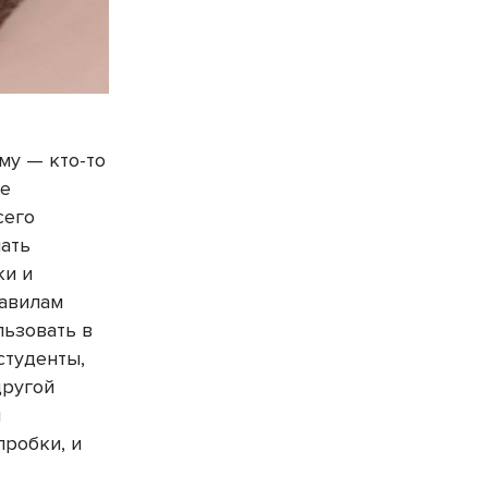
му — кто-то
ие
сего
шать
ки и
равилам
льзовать в
студенты,
другой
и
пробки, и