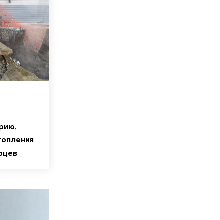
рию,
топления
рцев