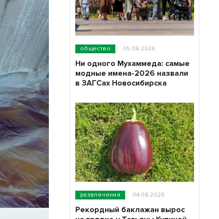
общество
05.08.2026
Ни одного Мухаммеда: самые
модные имена-2026 назвали
в ЗАГСах Новосибирска
развлечения
04.08.2026
Рекордный баклажан вырос