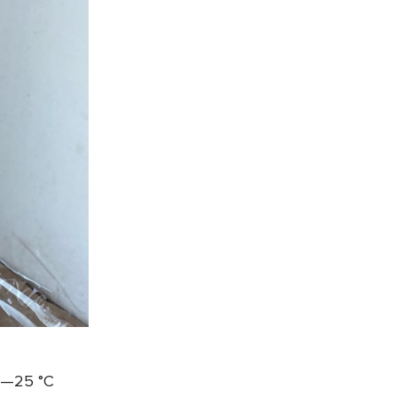
 —25 °C