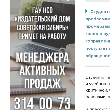
Студент
проблемами
промерзают
холод в ау
«Управлени
поступает 
обращение
Студенты н
и учебных а
критичной,
одеялами, а
В пресс-сл