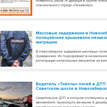
появилось утром 14 декабря в группе поис
спасательного отряда «ЛизаАлерт».
Массовые задержания в Новосиб
полицейские крышевали незако
миграцию
В Новосибирске задержали шестерых полиц
гражданских. Их подозревают в незаконно
регистрации нелегальных мигрантов за взят
Водитель «Тойоты» погиб в ДТП
Советском шоссе в Новосибирс
Смертельное ДТП, в котором столкнулись 
автомобиля, произошло вечером, 8 декабр
одной из машин скончался на месте.