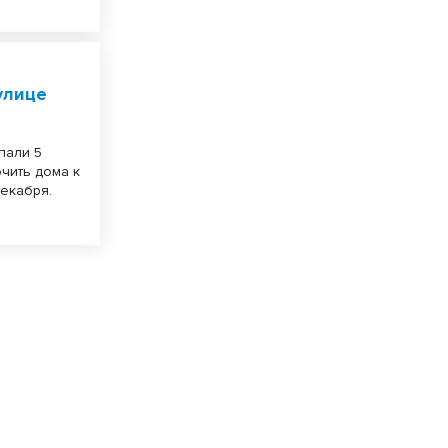
улице
пали 5
ючить дома к
декабря.