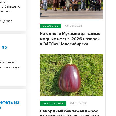
дно-
елу бывшего
есте с
о
 ущерба
общество
05.08.2026
Ни одного Мухаммеда: самые
модные имена-2026 назвали
в ЗАГСах Новосибирска
 по
етклиник
шли клад -
ететь из
развлечения
04.08.2026
а
Рекордный баклажан вырос