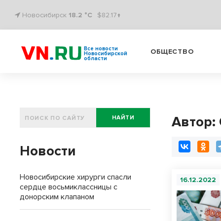
Новосибирск
18.2 °C
$82.17↑
Все новости
ОБЩЕСТВО
Новосибирской
области
Автор:
НАЙТИ
Новости
Новосибирские хирурги спасли
16.12.2022
сердце восьмиклассницы с
донорским клапаном