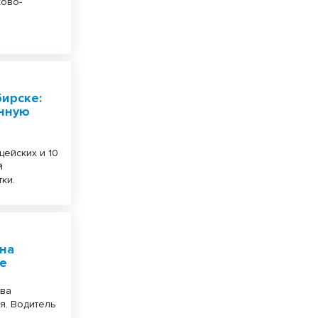
ково-
ирске:
нную
ейских и 10
й
ки.
 на
ке
два
я. Водитель