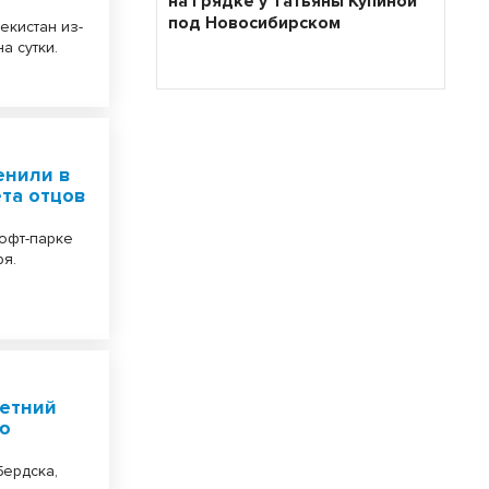
на грядке у Татьяны Купиной
под Новосибирском
екистан из-
а сутки.
енили в
та отцов
лофт-парке
ря.
летний
ью
Бердска,