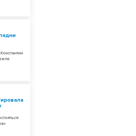
ападни
 Константин
 селе
тировала
е
остояться
а».