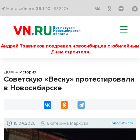
Новосибирск
25.1 °C
$82.17↑
Все новости
Новосибирской
области
Андрей Травников поздравил новосибирцев с юбилейным
Днем строителя
ДОМ
→
История
Советскую «Весну» протестировали
в Новосибирске
15.04.2026
Екатерина Маркова
Новосибирск