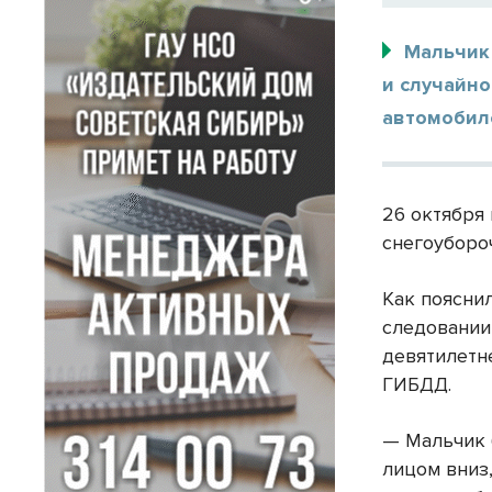
Мальчик
и случайно
автомобил
26 октября 
снегоуборо
Как пояснил
следовании
девятилетн
ГИБДД.
— Мальчик 
лицом вниз