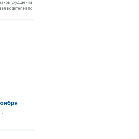
резком ухудшении
вая водителей по
ноября
ны