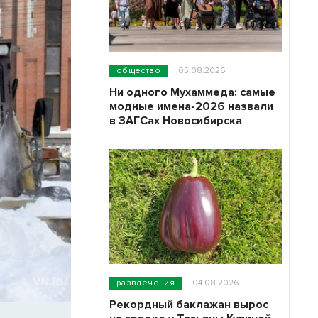
общество
05.08.2026
Ни одного Мухаммеда: самые
модные имена-2026 назвали
в ЗАГСах Новосибирска
развлечения
04.08.2026
Рекордный баклажан вырос