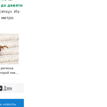
 до девяти
ятку». Из-
 метро.
 региона
торой пик
вгуста
Дзен
ь новость