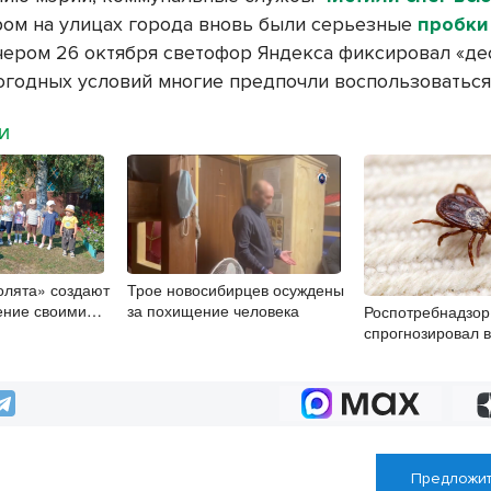
ром на улицах города вновь были серьезные
пробки
ечером 26 октября светофор Яндекса фиксировал «дес
погодных условий многие предпочли воспользоваться
МИ
олята» создают
Трое новосибирцев осуждены
ение своими
за похищение человека
Роспотребнадзор
спрогнозировал в
клещей в конце а
Предложит