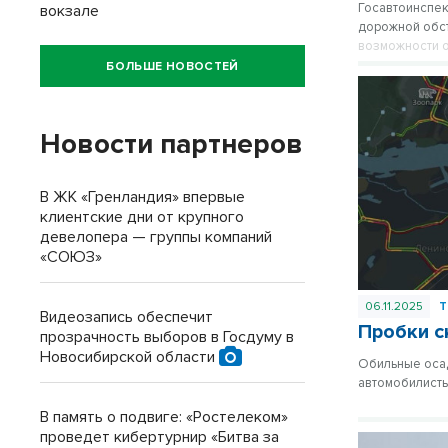
Госавтоинспек
вокзале
дорожной обст
возможности о
БОЛЬШЕ НОВОСТЕЙ
Новости партнеров
В ЖК «Гренландия» впервые
клиентские дни от крупного
девелопера — группы компаний
«СОЮЗ»
06.11.2025
Т
Видеозапись обеспечит
Пробки с
прозрачность выборов в Госдуму в
Новосибирской области
Обильные осад
автомобилисты
В память о подвиге: «Ростелеком»
проведет кибертурнир «Битва за