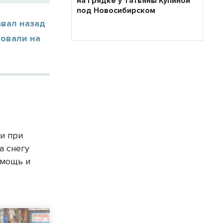
на грядке у Татьяны Купиной
под Новосибирском
авал назад
ровали на
 и при
а снегу
омощь и