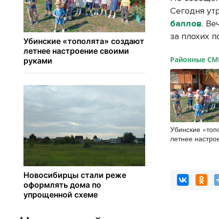
Сегодня ут
баллов
. В
за плохих 
Районные С
Убинские «топ
летнее настро
руками