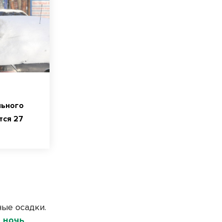
льного
тся 27
ые осадки.
 ночь
.