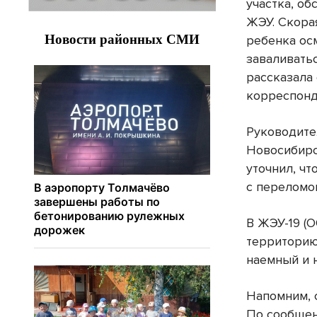
участка, о
ЖЭУ. Скора
ребенка осм
заваливатьс
рассказала
корреспон
Руководите
Новосибир
уточнил, ч
с переломом
В ЖЭУ-19 (
территорию
наемный и 
Напомним, 
По сообщен