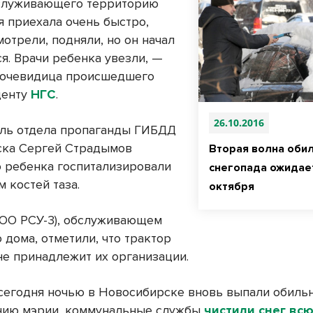
бслуживающего территорию
я приехала очень быстро,
отрели, подняли, но он начал
я. Врачи ребенка увезли, —
 очевидица происшедшего
денту
НГС
.
26.10.2016
ль отдела пропаганды ГИБДД
ска Сергей Страдымов
Вторая волна оби
то ребенка госпитализировали
снегопада ожидае
 костей таза.
октября
ООО РСУ-3), обслуживающем
 дома, отметили, что трактор
не принадлежит их организации.
сегодня ночью в Новосибирске вновь выпали обильн
ию мэрии, коммунальные службы
чистили снег всю