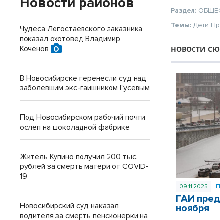
Новости районов
Раздел:
ОБЩЕ
Темы:
Дети
Пр
Чудеса Легостаевского заказника
показал охотовед Владимир
Коченов
НОВОСТИ СЮ
В Новосибирске перенесли суд над
заболевшим экс-гаишником Гусевым
Под Новосибирском рабочий почти
ослеп на шоколадной фабрике
Житель Купино получил 200 тыс.
рублей за смерть матери от COVID-
19
09.11.2025
ГАИ пред
Новосибирский суд наказал
ноября
водителя за смерть пенсионерки на