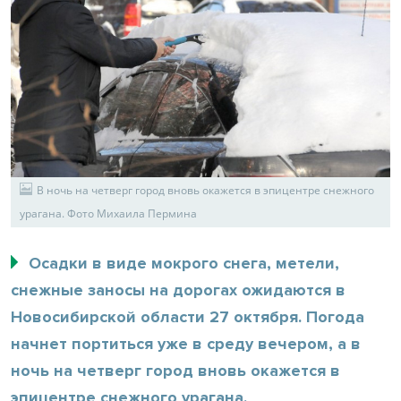
В ночь на четверг город вновь окажется в эпицентре снежного
урагана. Фото Михаила Пермина
Осадки в виде мокрого снега, метели,
снежные заносы на дорогах ожидаются в
Новосибирской области 27 октября. Погода
начнет портиться уже в среду вечером, а в
ночь на четверг город вновь окажется в
эпицентре снежного урагана.