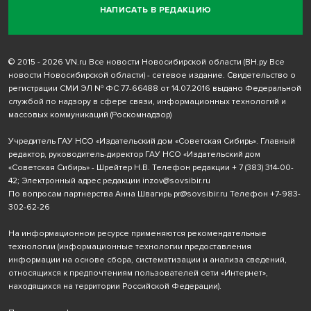
НАПИСАТЬ В РЕДАКЦИЮ
© 2015 - 2026 VN.ru Все новости Новосибирской области (ВН.ру Все
новости Новосибирской области) - сетевое издание. Свидетельство о
регистрации СМИ ЭЛ № ФС 77-66488 от 14.07.2016 выдано Федеральной
службой по надзору в сфере связи, информационных технологий и
массовых коммуникаций (Роскомнадзор)
Учредитель ГАУ НСО «Издательский дом «Советская Сибирь». Главный
редактор, руководитель-директор ГАУ НСО «Издательский дом
«Советская Сибирь» - Шрейтер Н.В. Телефон редакции
+ 7 (383) 314-00-
42
; Электронный адрес редакции
inzov@sovsibir.ru
По вопросам партнерства Анна Швагирь
pr@sovsibir.ru
Телефон
+7-983-
302-62-26
На информационном ресурсе применяются рекомендательные
технологии
(информационные технологии предоставления
информации на основе сбора, систематизации и анализа сведений,
относящихся к предпочтениям пользователей сети «Интернет»,
находящихся на территории Российской Федерации).