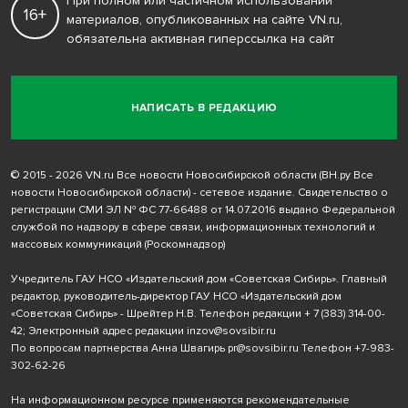
При полном или частичном использовании
16+
материалов, опубликованных на сайте VN.ru,
обязательна активная гиперссылка на сайт
НАПИСАТЬ В РЕДАКЦИЮ
© 2015 - 2026 VN.ru Все новости Новосибирской области (ВН.ру Все
новости Новосибирской области) - сетевое издание. Свидетельство о
регистрации СМИ ЭЛ № ФС 77-66488 от 14.07.2016 выдано Федеральной
службой по надзору в сфере связи, информационных технологий и
массовых коммуникаций (Роскомнадзор)
Учредитель ГАУ НСО «Издательский дом «Советская Сибирь». Главный
редактор, руководитель-директор ГАУ НСО «Издательский дом
«Советская Сибирь» - Шрейтер Н.В. Телефон редакции
+ 7 (383) 314-00-
42
; Электронный адрес редакции
inzov@sovsibir.ru
По вопросам партнерства Анна Швагирь
pr@sovsibir.ru
Телефон
+7-983-
302-62-26
На информационном ресурсе применяются рекомендательные