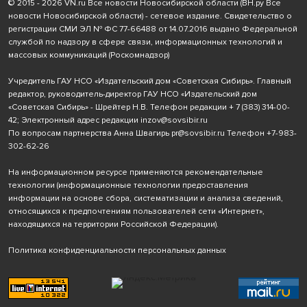
© 2015 - 2026 VN.ru Все новости Новосибирской области (ВН.ру Все
новости Новосибирской области) - сетевое издание. Свидетельство о
регистрации СМИ ЭЛ № ФС 77-66488 от 14.07.2016 выдано Федеральной
службой по надзору в сфере связи, информационных технологий и
массовых коммуникаций (Роскомнадзор)
Учредитель ГАУ НСО «Издательский дом «Советская Сибирь». Главный
редактор, руководитель-директор ГАУ НСО «Издательский дом
«Советская Сибирь» - Шрейтер Н.В. Телефон редакции
+ 7 (383) 314-00-
42
; Электронный адрес редакции
inzov@sovsibir.ru
По вопросам партнерства Анна Швагирь
pr@sovsibir.ru
Телефон
+7-983-
302-62-26
На информационном ресурсе применяются рекомендательные
технологии
(информационные технологии предоставления
информации на основе сбора, систематизации и анализа сведений,
относящихся к предпочтениям пользователей сети «Интернет»,
находящихся на территории Российской Федерации).
Политика конфиденциальности персональных данных