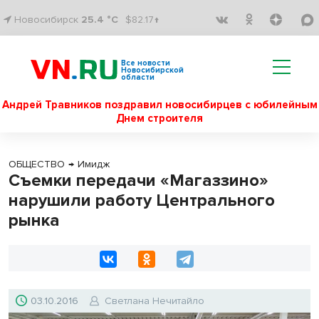
Новосибирск
25.4 °C
$82.17↑
Все новости
Новосибирской
области
Андрей Травников поздравил новосибирцев с юбилейным
Днем строителя
ОБЩЕСТВО
→
Имидж
Съемки передачи «Магаззино»
нарушили работу Центрального
рынка
03.10.2016
Светлана Нечитайло