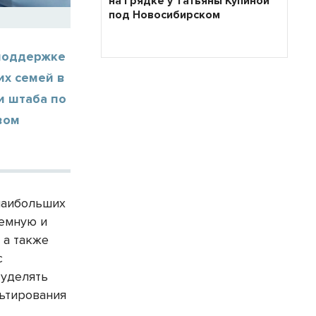
на грядке у Татьяны Купиной
под Новосибирском
 поддержке
их семей в
и штаба по
вом
наибольших
темную и
 а также
с
 уделять
льтирования