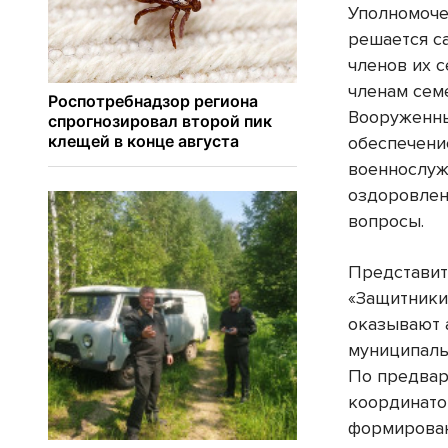
Уполномоче
решается с
членов их с
членам сем
Вооруженны
обеспечени
военнослуж
оздоровлен
вопросы.
Представит
«Защитники
оказывают 
муниципаль
По предвар
координато
формирован