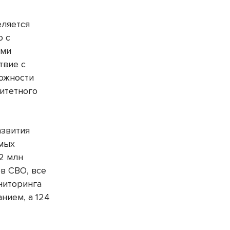
еляется
о с
ями
твие с
ожности
итетного
азвития
емых
2 млн
в СВО, все
ниторинга
нием, а 124