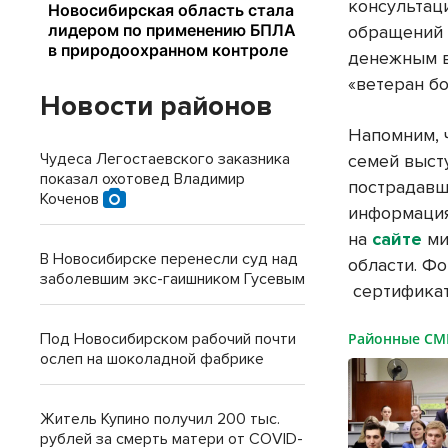
консультац
обращений 
денежным в
«ветеран б
Новости районов
Напомним, 
Чудеса Легостаевского заказника
семей выст
показал охотовед Владимир
пострадавш
Коченов
информация
на
сайте
ми
В Новосибирске перенесли суд над
области. Ф
заболевшим экс-гаишником Гусевым
сертификат
Под Новосибирском рабочий почти
Районные С
ослеп на шоколадной фабрике
Житель Купино получил 200 тыс.
рублей за смерть матери от COVID-