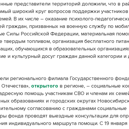
нные представители территорий доложили, что в ра
амый широкий круг вопросов поддержки участников
емей. В их числе – оказание психолого-педагогическ
ей граждан, призванных на военную службу по моби
е Силы Российской Федерации, материальная помо
е твердым топливом, организация бесплатного пита
ащих, обучающихся в образовательных организация
ие и культурный досуг граждан данной категории и 
ели регионального филиала Государственного фонд
 Отечества»,
открытого
в регионе, – социальные к
адресную помощь участникам СВО и членам их семе
ных образованиях и городских округах Новосибирск
ительному согласованию с гражданами социальные
ры фонда проводят выездные консультации для оп
ия индивидуального маршрута помощи. С 19 январ