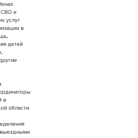
йонах
 СВО и
их услуг
лизации в
щь,
ния детей
х,
другие
а
оординаторы
й в
ой области.
ределения
я выездными