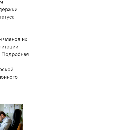
ем
держки,
татуса
и членов их
литации
. Подробная
рской
ионного