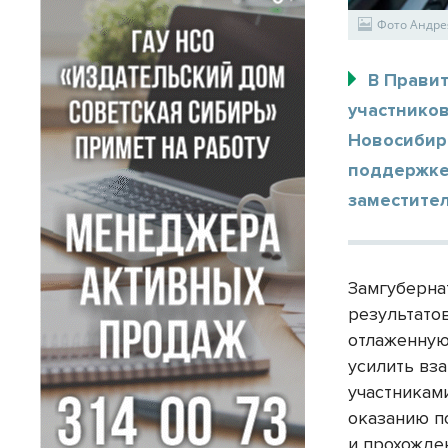
Фото Андре
В Прави
участников
Новосибирс
поддержке
заместите
Замгуберна
результато
отлаженную
усилить вз
участникам
оказанию п
и прохожде