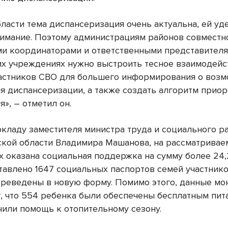
ласти тема диспансеризация очень актуальна, ей уд
имание. Поэтому администрациям районов совместн
и координаторами и ответственными представител
х учреждениях нужно выстроить тесное взаимодейс
астников СВО для большего информирования о возм
я диспансеризации, а также создать алгоритм приор
», – отметил он.
окладу заместителя министра труда и социального р
кой области Владимира Машанова, на рассматрива
х оказана социальная поддержка на сумму более 24,
ставлено 1647 социальных паспортов семей участнико
ереведены в новую форму. Помимо этого, данные мо
, что 554 ребенка были обеспечены бесплатным пита
чили помощь к отопительному сезону.