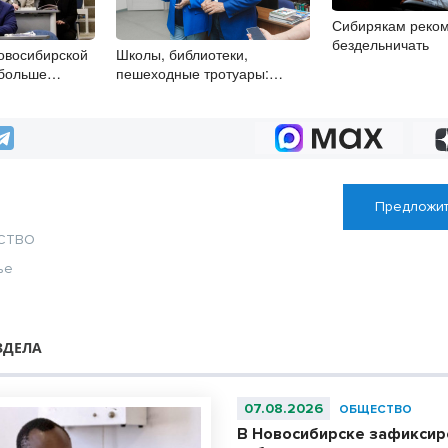
Сибирякам реко
бездельничать
овосибирской
Школы, библиотеки,
 больше
пешеходные тротуары:
ст
представители «Единой
России» контролируют работы
на социальных объектах
Предложит
СТВО
ье
ЗДЕЛА
07.08.2026
ОБЩЕСТВО
В Новосибирске зафиксир