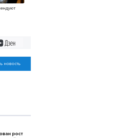
мендуют
Дзен
ь новость
ован рост