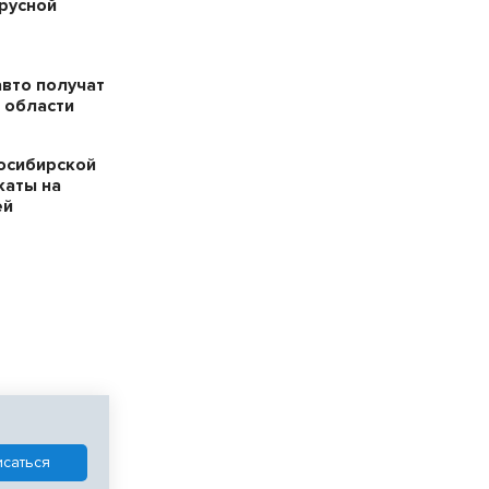
русной
авто получат
 области
осибирской
каты на
ей