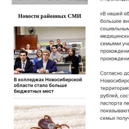
«В нашей об
большое вн
социальным
медицински
семьями уч
прохождени
прохождения
Согласно д
Новосибирс
территория
рублей, со
паспорта п
показывают
семьи полу