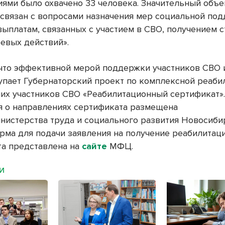
иями было охвачено 33 человека. Значительный объ
связан с вопросами назначения мер социальной под
ыплатам, связанных с участием в СВО, получением с
оевых действий».
что эффективной мерой поддержки участников СВО 
упает Губернаторский проект по комплексной реаби
их участников СВО «Реабилитационный сертификат»
 о направлениях сертификата размещена
нистерства труда и социального развития Новосиби
орма для подачи заявления на получение реабилитац
а представлена на
сайте
МФЦ.
МИ