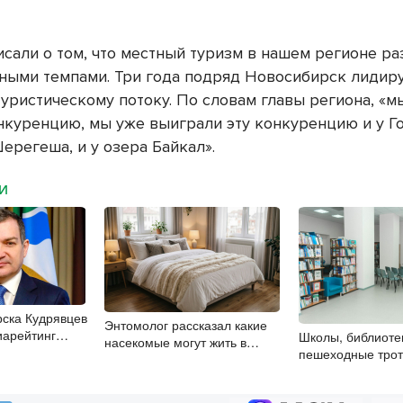
исали о том, что местный туризм в нашем регионе ра
ными темпами. Три года подряд Новосибирск лидиру
уристическому потоку. По словам главы региона, «м
нкуренцию, мы уже выиграли эту конкуренцию и у Г
Шерегеша, и у озера Байкал».
МИ
ска Кудрявцев
Энтомолог рассказал какие
иарейтинг
Школы, библиоте
насекомые могут жить в
толиц СФО
пешеходные трот
квартирах новосибирцев
депутаты Госдум
контролируют ра