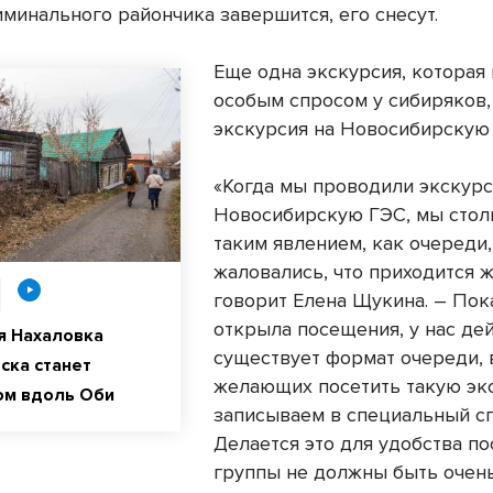
иминального райончика завершится, его снесут.
Еще одна экскурсия, которая
особым спросом у сибиряков,
экскурсия на Новосибирскую
«Когда мы проводили экскурс
Новосибирскую ГЭС, мы стол
таким явлением, как очереди,
жаловались, что приходится ж
говорит Елена Щукина. – Пок
открыла посещения, у нас де
я Нахаловка
существует формат очереди, 
ска станет
желающих посетить такую эк
ом вдоль Оби
записываем в специальный сп
Делается это для удобства по
группы не должны быть очен