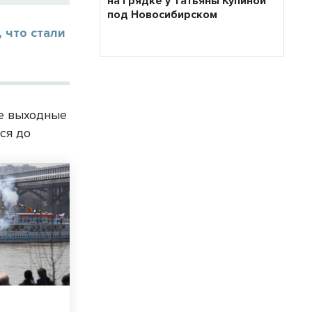
на грядке у Татьяны Купиной
под Новосибирском
 что стали
ие выходные
ся до