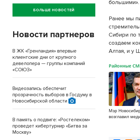
большими».
БОЛЬШЕ НОВОСТЕЙ
Ранее мы п
стремитель
Новости партнеров
Сибири по т
создаем ко
Алтая, и у 
В ЖК «Гренландия» впервые
клиентские дни от крупного
девелопера — группы компаний
Районные С
«СОЮЗ»
Видеозапись обеспечит
прозрачность выборов в Госдуму в
Новосибирской области
Мэр Новосибир
возглавил мед
В память о подвиге: «Ростелеком»
первых лиц с
проведет кибертурнир «Битва за
Москву»