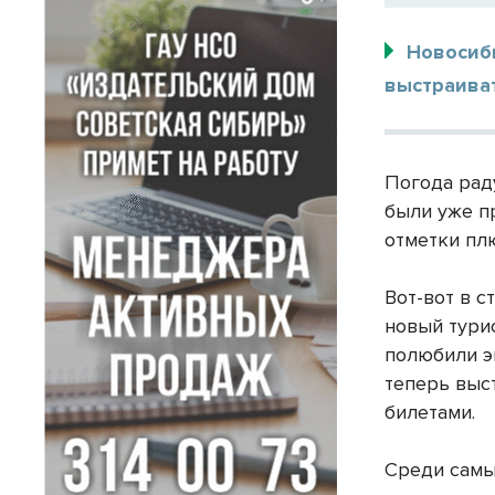
Новосиб
выстраиват
Погода рад
были уже п
отметки пл
Вот-вот в с
новый тури
полюбили э
теперь выс
билетами.
Среди самы