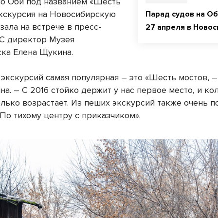
по Оби под названием «Шесть
экскурсия на Новосибирскую
Парад судов на О
зала на встрече в пресс-
27 апреля в Новос
С директор Музея
ка Елена Щукина.
 экскурсий самая популярная – это «Шесть мостов, –
а. – С 2016 стойко держит у нас первое место, и ко
олько возрастает. Из пеших экскурсий также очень п
По тихому центру с приказчиком».