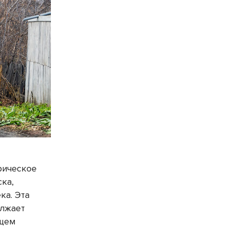
рическое
ка,
ка. Эта
олжает
ущем