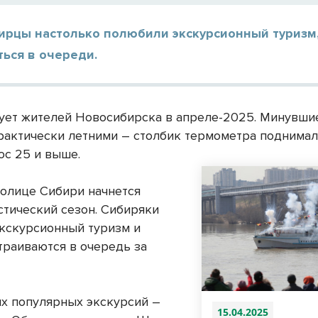
ирцы настолько полюбили экскурсионный туризм,
ься в очереди.
ует жителей Новосибирска в апреле-2025. Минувш
рактически летними – столбик термометра поднимал
юс 25 и выше.
толице Сибири начнется
стический сезон. Сибиряки
кскурсионный туризм и
траиваются в очередь за
х популярных экскурсий –
15.04.2025