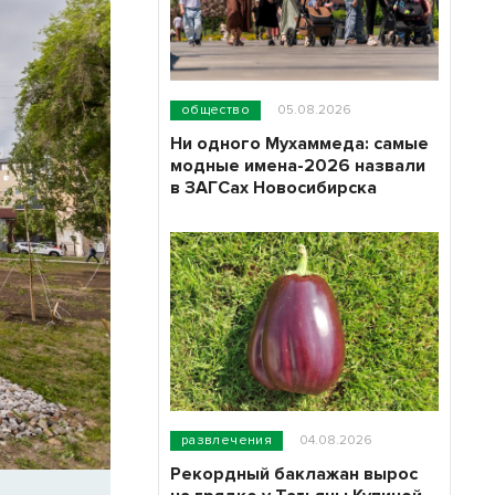
общество
05.08.2026
Ни одного Мухаммеда: самые
модные имена-2026 назвали
в ЗАГСах Новосибирска
развлечения
04.08.2026
Рекордный баклажан вырос