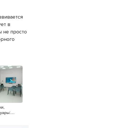
звивается
ет в
ы не просто
орного
ки,
уары:
ы
боты на