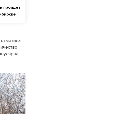
би пройдет
ибирске
 отметила
личество
опулярна