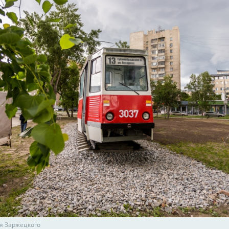
я Заржецкого