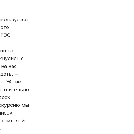
 пользуется
 это
 ГЭС.
ии на
кнулись с
 на нас
дать, –
а ГЭС не
йствительно
всех
скурсию мы
исок.
сетителей:
ь