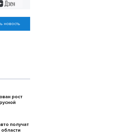
ктах
Дзен
ь новость
ован рост
русной
авто получат
 области