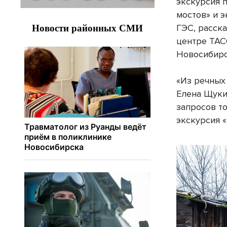
экскурсия 
мостов» и 
ГЭС, расска
центре ТАС
Новосибирс
«Из речных
Елена Щукин
запросов т
экскурсия «