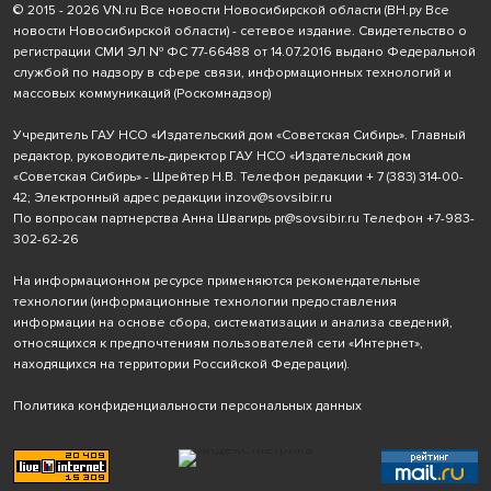
© 2015 - 2026 VN.ru Все новости Новосибирской области (ВН.ру Все
новости Новосибирской области) - сетевое издание. Свидетельство о
регистрации СМИ ЭЛ № ФС 77-66488 от 14.07.2016 выдано Федеральной
службой по надзору в сфере связи, информационных технологий и
массовых коммуникаций (Роскомнадзор)
Учредитель ГАУ НСО «Издательский дом «Советская Сибирь». Главный
редактор, руководитель-директор ГАУ НСО «Издательский дом
«Советская Сибирь» - Шрейтер Н.В. Телефон редакции
+ 7 (383) 314-00-
42
; Электронный адрес редакции
inzov@sovsibir.ru
По вопросам партнерства Анна Швагирь
pr@sovsibir.ru
Телефон
+7-983-
302-62-26
На информационном ресурсе применяются рекомендательные
технологии
(информационные технологии предоставления
информации на основе сбора, систематизации и анализа сведений,
относящихся к предпочтениям пользователей сети «Интернет»,
находящихся на территории Российской Федерации).
Политика конфиденциальности персональных данных